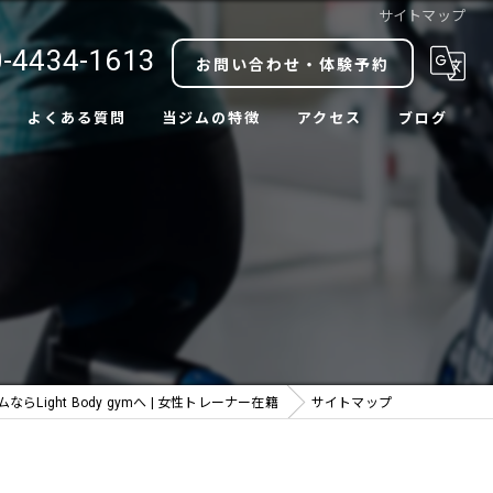
サイトマップ
-4434-1613
お問い合わせ・体験予約
よくある質問
当ジムの特徴
アクセス
ブログ
ダイエット
コラム
ボディメイク
肩こり改善
腰痛改善
中目黒駅近
Light Body gymへ | 女性トレーナー在籍
サイトマップ