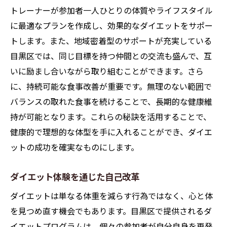
トレーナーが参加者一人ひとりの体質やライフスタイル
効率的なダイエット計画の立て方
に最適なプランを作成し、効果的なダイエットをサポー
目黒区での効果的なエクササイズ方法
トします。また、地域密着型のサポートが充実している
食事管理と目黒区のサポートシステム
目黒区では、同じ目標を持つ仲間との交流も盛んで、互
ダイエット進捗のモニタリング法
いに励まし合いながら取り組むことができます。さら
目黒区での継続的なダイエットの工夫
に、持続可能な食事改善が重要です。無理のない範囲で
バランスの取れた食事を続けることで、長期的な健康維
効率的な目標達成のためのステップ
持が可能となります。これらの秘訣を活用することで、
ダイエット成功への道を目黒区で見つける
健康的で理想的な体型を手に入れることができ、ダイエ
目黒区でのダイエット成功者のストーリー
ットの成功を確実なものにします。
成功への鍵となる心構えと準備
目黒区のサポートネットワークの活用法
ダイエット体験を通じた自己改革
挑戦を続けるためのメンタルヘルス
ダイエットは単なる体重を減らす行為ではなく、心と体
目黒区でダイエット目標を達成する秘訣
を見つめ直す機会でもあります。目黒区で提供されるダ
実際の成功体験から学ぶダイエット術
イエットプログラムは、個々の参加者が自分自身を再発