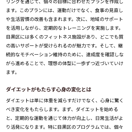
リングを通じて、個々の目標に合わせたプランを作成し
目黒区でのトレーナー選びのポイント
ます。このプランには、運動だけでなく、食事の見直し
目黒区でのダイエット体験が心身に及ぼすポジ
や生活習慣の改善も含まれます。次に、地域のサポート
ティブな影響
を活用しながら、定期的なトレーニングを実施します。
ダイエットがもたらすメンタルの変化
目黒区には多くのフィットネス施設があり、どこでも質
の高いサポートが受けられるのが魅力です。そして、継
目黒区でのダイエットとストレス軽減
続的なモチベーション維持のために、達成度を確認しな
心身のバランスを整える方法
がら進めることで、理想の体型に一歩ずつ近づいていけ
ダイエットが及ぼす日常生活の質向上
ます。
目黒区でのポジティブな健康効果
ダイエットを通じた自己成長のプロセス
ダイエットがもたらす心身の変化とは
地域に根ざした目黒区のダイエットプログラム
ダイエットは単に体重を減らすだけでなく、心身に驚く
の魅力
べき変化をもたらします。まず、ダイエットを始める
目黒区の地域密着型ダイエットの特徴
と、定期的な運動を通じて体力が向上し、日常生活がよ
地元のリソースを活用したダイエット法
り活発になります。特に目黒区のプログラムでは、個々