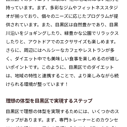
専門トレーナーのサポート活用法
持っています。まず、多彩なジムやフィットネススタジ
目黒区でのダイエット成功体験談
オが揃っており、個々のニーズに応じたプログラムが提
健康的な食生活の構築方法
供されています。また、目黒区は自然豊かであり、目黒
無理のないダイエットプランの組み立て
川沿いをジョギングしたり、緑豊かな公園でリラックス
目黒区のダイエットコミュニティ参加の利
したりと、アウトドアでのエクササイズも楽しめます。
点
さらに、周辺にはヘルシーなカフェやレストランが多
く、ダイエット中でも美味しい食事を楽しめるのが嬉し
専門トレーナーと目黒区で始める理想のダイエ
いポイントです。このように、目黒区でのダイエット
ット
は、地域の特性と連携することで、より楽しみながら続
専門トレーナーによる個別指導の重要性
けられる環境が整っています！
目黒区のトレーナーが提供するプログラム
個々の目標に合わせたトレーニング法
理想の体型を目黒区で実現するステップ
モチベーションを維持するためのアプロー
目黒区で理想の体型を実現するためには、いくつかのス
チ
テップがあります。まず、専門トレーナーとのカウンセ
トレーナーと共に歩む健康的な道のり