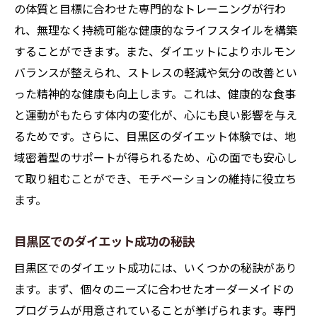
地域コミュニティとの連携によるサポート
の体質と目標に合わせた専門的なトレーニングが行わ
れ、無理なく持続可能な健康的なライフスタイルを構築
目黒区でのダイエットイベントとその利点
することができます。また、ダイエットによりホルモン
地域に根ざしたプログラムの成果
バランスが整えられ、ストレスの軽減や気分の改善とい
目黒区でのダイエットにおける地元の力
った精神的な健康も向上します。これは、健康的な食事
目黒区でのダイエットが健康と美を引き出す理
と運動がもたらす体内の変化が、心にも良い影響を与え
由
るためです。さらに、目黒区のダイエット体験では、地
ダイエットがもたらす美の新たな発見
域密着型のサポートが得られるため、心の面でも安心し
目黒区での健康づくりとその影響
て取り組むことができ、モチベーションの維持に役立ち
ダイエットを通じた自信の向上
ます。
目黒区での美と健康の相乗効果
目黒区でのダイエット成功の秘訣
持続可能な美を追求する方法
目黒区でのダイエット成功には、いくつかの秘訣があり
目黒区流ダイエットと美の関係
ます。まず、個々のニーズに合わせたオーダーメイドの
目黒区で実践する効率的なダイエットのステッ
プログラムが用意されていることが挙げられます。専門
プ