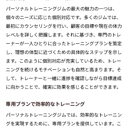
初回カウンセリングで目標設定
パーソナルトレーニングジムの最大の魅力の一つは、
トレーニングスケジュールの構築
個々のニーズに応じた個別対応です。多くのジムでは、
進捗に合わせたプランの調整
最初にカウンセリングを行い、顧客の目標や現在の体力
多様なトレーニングメニューの提供
レベルを詳しく把握します。それに基づき、専門のトレ
定期的な評価でモチベーションアップ
ーナーが一人ひとりに合ったトレーニングプランを策定
栄養指導を含むトータルサポート
し、理想の体型に近づくための具体的なステップを示し
ます。このように個別対応が充実しているため、トレー
パーソナルトレーニングジムでのマンツーマン
ニングを続けるモチベーションも自然と高まります。そ
指導の魅力
して、トレーナーと一緒に進捗を確認しながら目標達成
個人に最適なトレーニングを提供
に向かうことで、確実に効果を感じることができます。
トレーナーとの相性の良さが鍵
一対一指導で集中力が高まる
専用プランで効率的なトレーニング
細やかなフィードバックで改善
パーソナルトレーニングジムでは、効率的なトレーニン
個別のペースで進むトレーニング
グを実現するために、専用プランを提供しています。こ
トレーナーからのメンタルサポート