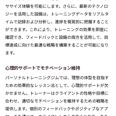
トレーニングの楽しさを再発見
ササイズ体験を可能にします。さらに、最新のテクノロ
目標達成の達成感を味わう
ジーを活用した設備は、トレーニングデータをリアルタ
トレーナーとの信頼関係が鍵
イムで記録および分析し、進捗を視覚的に把握すること
成功体験がさらなるモチベーションに
ができます。これにより、トレーニングの効果を即座に
モチベーションを高める目標設定
確認でき、フィードバックと設備の両方を活用して、目
標達成に向けた最適な戦略を構築することが可能になり
コミュニティの力で励まし合う
ます。
パーソナルトレーニングジムで長期的な健康維
持を目指そう
心理的サポートでモチベーション維持
継続可能なトレーニングプラン
パーソナルトレーニングジムでは、理想の体型を目指す
生活習慣の改善を目指す
ための効果的なレッスン法として、心理的サポートが欠
健康的な体を維持する食事法
かせません。トレーナーはクライアントの性格や目標に
メンタルヘルスの重要性
合わせ、適切なモチベーションを維持するための戦略を
定期的な健康チェックの推奨
提供します。個別のフィードバックやポジティブなアプ
一生涯のフィットネスを追求