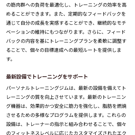
の筋肉群への負荷を最適化し、トレーニングの効率を高
セットとレップの重要性
めることができます。また、定期的なフィードバックを
栄養バランスを考慮した食事法
通じて自分の成長を実感することができ、継続的なモチ
休息とリカバリーの重要性
ベーションの維持にもつながります。さらに、フィード
個々のニーズに応じたパーソナルトレーニング
バックの内容を基にトレーニングプランを柔軟に調整す
ジムでのプランニング
ることで、個々の目標達成への最短ルートを提供しま
個人の目標に合わせたカスタマイズ
す。
フィットネスレベルに応じた調整
ライフスタイルに適したトレーニング
最新設備でトレーニングをサポート
モチベーション維持のための工夫
パーソナルトレーニングジムは、最新の設備を備えてト
進捗を共有する定期的なセッション
レーニングの質を向上させています。最新のトレーニン
グ機器は、効果的かつ安全に筋力を強化し、脂肪を燃焼
長期的な目標を視野に入れたプラン
させるための多様なプログラムを提供します。これらの
モチベーションを維持するパーソナルトレーニ
設備は、トレーナーの指示と組み合わせることで、個々
ングジムの効果
のフィットネスレベルに応じたカスタマイズされたエク