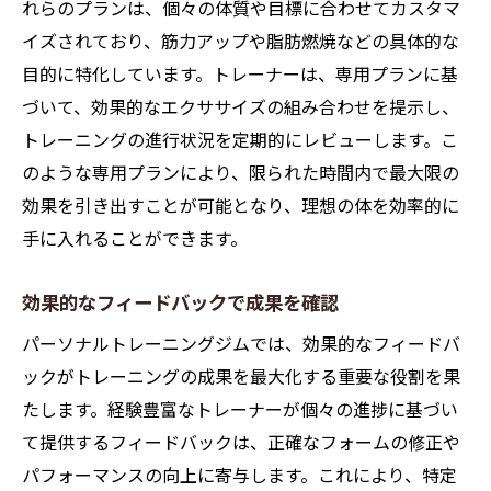
れらのプランは、個々の体質や目標に合わせてカスタマ
経験豊富なトレーナーが提供するパーソナルト
イズされており、筋力アップや脂肪燃焼などの具体的な
レーニングジムのメリット
目的に特化しています。トレーナーは、専用プランに基
専門知識を活かした指導
づいて、効果的なエクササイズの組み合わせを提示し、
トレーニングの進行状況を定期的にレビューします。こ
柔軟なトレーニングプランの提案
のような専用プランにより、限られた時間内で最大限の
リスク管理に配慮したトレーニング
効果を引き出すことが可能となり、理想の体を効率的に
目標達成に向けた戦略的アプローチ
手に入れることができます。
最新のフィットネストレンドを活用
長期的な健康維持を目指すサポート
効果的なフィードバックで成果を確認
パーソナルトレーニングジムでの筋力アップと
パーソナルトレーニングジムでは、効果的なフィードバ
脂肪燃焼の方法
ックがトレーニングの成果を最大化する重要な役割を果
筋力トレーニングの基本を理解
たします。経験豊富なトレーナーが個々の進捗に基づい
正しいフォームで効果的に鍛える
て提供するフィードバックは、正確なフォームの修正や
有酸素運動で脂肪を効率的に燃焼
パフォーマンスの向上に寄与します。これにより、特定