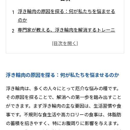
浮き輪肉の原因を探る：何が私たちを悩ませる
のか
専門家が教える、浮き輪肉を解消するトレーニ
ング法
日常に取り入れやすい！効果的なエクササイズ
を実践しよう
食事と生活習慣も見直そう：総合的アプローチ
浮き輪肉の原因を探る：何が私たちを悩ませるのか
の重要性
目標に合わせたトレーニングプランの具体例
浮き輪肉は、多くの人々にとって厄介な悩みの種です。
理想的なお腹周りを手に入れるための第一歩を
その原因を探ることで、解消への第一歩を踏み出すこと
踏み出そう
ができます。まず浮き輪肉の主な要因は、生活習慣や食
事です。不規則な食生活や高カロリーの食事は、体脂肪
の蓄積を招きやすく、特にお腹周りに影響を与えます。