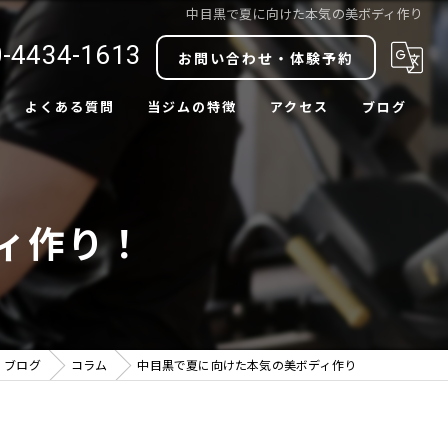
中目黒で夏に向けた本気の美ボディ作り
-4434-1613
お問い合わせ・体験予約
よくある質問
当ジムの特徴
アクセス
ブログ
ダイエット
コラム
ボディメイク
ィ作り！
肩こり改善
腰痛改善
中目黒駅近
ブログ
コラム
中目黒で夏に向けた本気の美ボディ作り