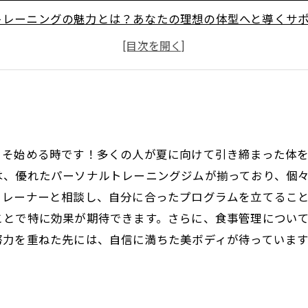
トレーニングの魅力とは？あなたの理想の体型へと導くサ
選んだ効果的なトレーニングメニューを徹底解説
レーニングの組み合わせで美ボディを手に入れる方法
って夏を迎えるためのモチベーションアップ法
パーソナルトレーニングジムの選び方と体験談
！
別：パーソナルトレーニング活用で短期集中ダイエットに
こそ始める時です！多くの人が夏に向けて引き締まった体
目指せる美ボディ、成功事例とまず始める一歩
は、優れたパーソナルトレーニングジムが揃っており、個
t Body Gymで理想のボディへ！
トレーナーと相談し、自分に合ったプログラムを立てるこ
ことで特に効果が期待できます。さらに、食事管理につい
努力を重ねた先には、自信に満ちた美ボディが待っていま