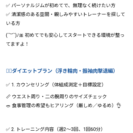
✅ パーソナルジムが初めてで、無理なく続けたい方
✅ 清潔感のある空間・親しみやすいトレーナーを探して
いる方
(´︶`)ﾉ🎀 初めてでも安心してスタートできる環境が整っ
てますよ！
🏋️‍♀️ダイエットプラン（浮き輪肉・振袖肉撃退編）
✅ 1. カウンセリング（体組成測定＋目標設定）
📏 ウエスト周り・二の腕周りのサイズチェック
🥗 食事管理の希望もヒアリング（厳しめ／ゆるめ）👌
✅ 2. トレーニング内容（週2〜3回、1回60分）