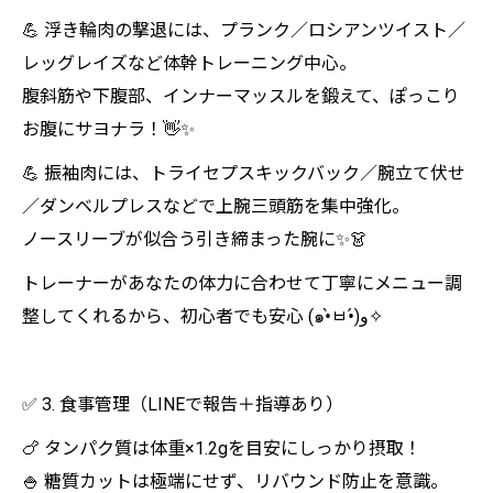
💪 浮き輪肉の撃退には、プランク／ロシアンツイスト／
レッグレイズなど体幹トレーニング中心。
腹斜筋や下腹部、インナーマッスルを鍛えて、ぽっこり
お腹にサヨナラ！👋✨
💪 振袖肉には、トライセプスキックバック／腕立て伏せ
／ダンベルプレスなどで上腕三頭筋を集中強化。
ノースリーブが似合う引き締まった腕に✨👗
トレーナーがあなたの体力に合わせて丁寧にメニュー調
整してくれるから、初心者でも安心 (๑•̀ㅂ•́)و✧
✅ 3. 食事管理（LINEで報告＋指導あり）
🍗 タンパク質は体重×1.2gを目安にしっかり摂取！
🍚 糖質カットは極端にせず、リバウンド防止を意識。