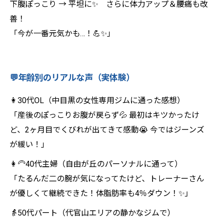
下腹ぽっこり → 平坦に✨ さらに体力アップ＆腰痛も改
善！
「今が一番元気かも…！💪✨」
💬年齢別のリアルな声（実体験）
👩30代OL（中目黒の女性専用ジムに通った感想）
「産後のぽっこりお腹が戻らず💦 最初はキツかったけ
ど、2ヶ月目でくびれが出てきて感動😭 今ではジーンズ
が緩い！」
👩‍🦳40代主婦（自由が丘のパーソナルに通って）
「たるんだ二の腕が気になってたけど、トレーナーさん
が優しくて継続できた！体脂肪率も4％ダウン！✨」
👵50代パート（代官山エリアの静かなジムで）