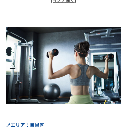
編）
📊ダイエット効果（3ヶ月間の実例紹介）
💬年齢別のリアルな声（実体験）
💡ポイントまとめ
Light Body Gymで理想のボディへ！
📍エリア：目黒区