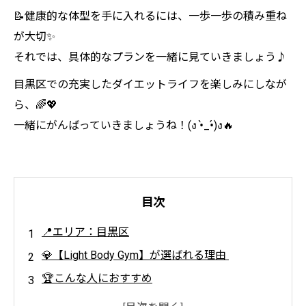
📝健康的な体型を手に入れるには、一歩一歩の積み重ね
が大切✨
それでは、具体的なプランを一緒に見ていきましょう♪
目黒区での充実したダイエットライフを楽しみにしなが
ら、🌈💖
一緒にがんばっていきましょうね！(ง •̀_•́)ง🔥
目次
📍エリア：目黒区
💎【Light Body Gym】が選ばれる理由
🏆こんな人におすすめ
🏋️‍♀️ダイエットプラン（浮き輪肉・振袖肉撃退