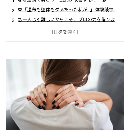
💬「湿布も整体もダメだった私が…」体験談📖
🤝一人じゃ難しいからこそ、プロの力を借りよ
う！💡
🏠中目黒で“肩こり・腰痛改善”なら【Light Body
Gym】✨
よくある質問Q&A📚✨
🌈 最後に…我慢しないで、自分の体を労わろう
👐
💪Light Body Gymで理想のボディへ！ 効率
的に引き締めるパーソナルトレーニング🔥
✨