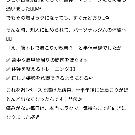
通いました💆‍♀️💸
でもその場はラクになっても、すぐ元どおり…🔁
そんな時、知人に勧められて、パーソナルジムの体験へ
🏃‍♀️
「え、筋トレで肩こりが改善？」と半信半疑でしたが――
✅ 背中や肩甲骨周りの筋肉をほぐす✨
✅ 体幹を整えるトレーニング🧘‍♀️
✅ 正しい姿勢を意識できるようになる👀
これを週1ペースで続けた結果、**半年後には肩こりがほ
とんど出なくなったんです！**😲🎉
痛みがない毎日は、本当にラクで、気持ちまで前向きに
なりました🌈💕