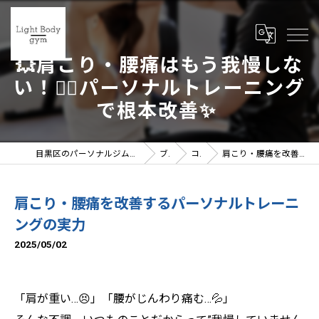
💥肩こり・腰痛はもう我慢しな
い！🧘‍♀️パーソナルトレーニング
で根本改善✨
目黒区のパーソナルジムならLight Body gymへ | 女性トレーナー在籍
ブログ
コラム
肩こり・腰痛を改善するパーソナルトレーニングの実力
肩こり・腰痛を改善するパーソナルトレーニ
ングの実力
2025/05/02
「肩が重い…😣」「腰がじんわり痛む…💦」