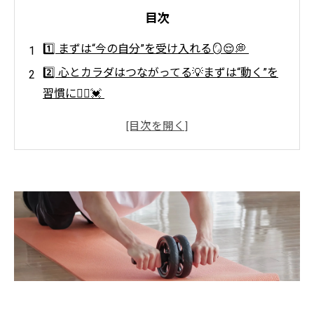
目次
1️⃣ まずは“今の自分”を受け入れる🪞😌💭
2️⃣ 心とカラダはつながってる💡まずは“動く”を
習慣に🏃‍♀️💓
3️⃣ 朝のルーティンが未来を変える☀️🌿💛
4️⃣ 食べ方を変えると、人生も変わる🍽️✨🥗
5️⃣ “誰かの言葉”より、“自分の声”を大切に📣🧠
💓
6️⃣ 一人じゃなく“誰かと一緒”が力になる🤝🏋️‍♀️💬
よくある質問Q&A📚✨
7️⃣ 小さな「できた！」が“私らしさ”の土台に🏅
😄🎀
🌟まとめ：その一歩が、人生を変えるリスター