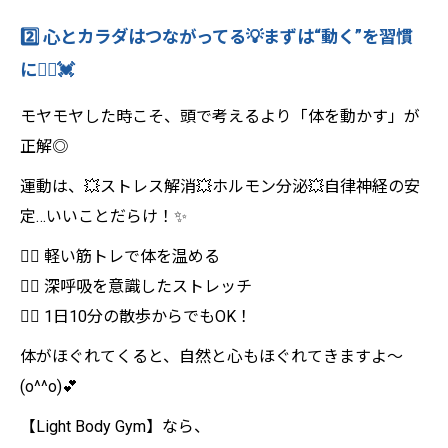
2️⃣ 心とカラダはつながってる💡まずは“動く”を習慣
に🏃‍♀️💓
モヤモヤした時こそ、頭で考えるより「体を動かす」が
正解◎
運動は、💥ストレス解消💥ホルモン分泌💥自律神経の安
定…いいことだらけ！✨
🏋️‍♀️ 軽い筋トレで体を温める
🧘‍♀️ 深呼吸を意識したストレッチ
🚶‍♀️ 1日10分の散歩からでもOK！
体がほぐれてくると、自然と心もほぐれてきますよ〜
(o^^o)💕
【Light Body Gym】なら、