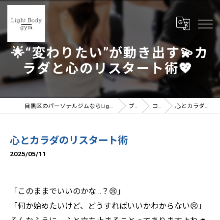
🌟“変わりたい”が動き出す💫カ
ラダと心のリスタート術💖
目黒区のパーソナルジムならLight Body gymへ | 女性トレーナー在籍
ブログ
コラム
心とカラダのリスタート術
心とカラダのリスタート術
2025/05/11
「このままでいいのかな…？😢」
「何か始めたいけど、どうすればいいかわからない😣」