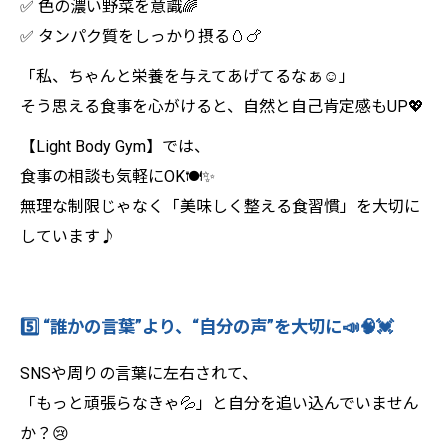
✅ 色の濃い野菜を意識🌈
✅ タンパク質をしっかり摂る🥚🍗
「私、ちゃんと栄養を与えてあげてるなぁ☺️」
そう思える食事を心がけると、自然と自己肯定感もUP💖
【Light Body Gym】では、
食事の相談も気軽にOK🍽️✨
無理な制限じゃなく「美味しく整える食習慣」を大切に
しています♪
5️⃣ “誰かの言葉”より、“自分の声”を大切に📣🧠💓
SNSや周りの言葉に左右されて、
「もっと頑張らなきゃ💦」と自分を追い込んでいません
か？😢