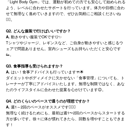
「Light Body Gym」では、運動が初めての方でも安心して始められる
よう、レベルに合わせたサポートを行っています。体力や目標に合わ
せて無理なく進めていきますので、ぜひお気軽にご相談くださいね
🏋️‍♂️。
Q2. どんな服装で行けばいいですか？
A.
動きやすい服装でOKです👕✨
Tシャツやジャージ、レギンスなど、ご自身が動きやすいと感じるウ
ェアで問題ありません。室内シューズもお持ちいただくと安心です
👟。
Q3. 食事指導も受けられますか？
A.
はい！食事アドバイスも行っています🍴🌟
ダイエットやボディメイクに欠かせない「食事管理」についても、ト
レーナーが丁寧にアドバイスいたします。無理な制限ではなく、あな
たのライフスタイルに合わせた提案を心がけています😊。
Q4. どのくらいのペースで通うのが理想ですか？
A.
週1～2回のペースがオススメです🏃‍♀️✨
無理なく続けるためにも、最初は週1〜2回のペースからスタートする
方が多いです。徐々に体が慣れてきたら、回数を増やすこともできま
す！