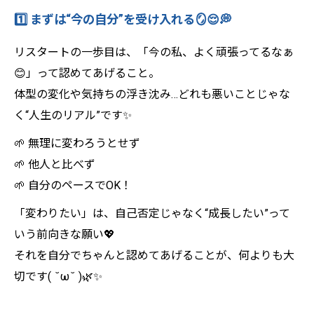
トになる👟💫
1️⃣ まずは“今の自分”を受け入れる🪞😌💭
💪Light Body Gymで理想のボディへ！ 効率
リスタートの一歩目は、「今の私、よく頑張ってるなぁ
的に引き締めるパーソナルトレーニング🔥
😊」って認めてあげること。
✨
体型の変化や気持ちの浮き沈み…どれも悪いことじゃな
く“人生のリアル”です✨
🌱 無理に変わろうとせず
🌱 他人と比べず
🌱 自分のペースでOK！
「変わりたい」は、自己否定じゃなく“成長したい”って
いう前向きな願い💖
それを自分でちゃんと認めてあげることが、何よりも大
切です( ˘ω˘ )🌿✨