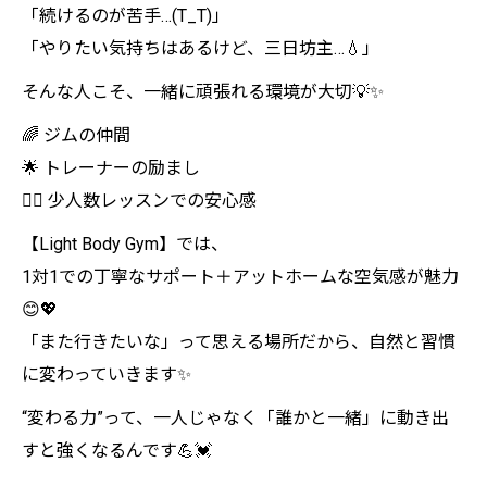
「続けるのが苦手…(T_T)」
「やりたい気持ちはあるけど、三日坊主…💧」
そんな人こそ、一緒に頑張れる環境が大切💡✨
🌈 ジムの仲間
🌟 トレーナーの励まし
🧘‍♀️ 少人数レッスンでの安心感
【Light Body Gym】では、
1対1での丁寧なサポート＋アットホームな空気感が魅力
😊💖
「また行きたいな」って思える場所だから、自然と習慣
に変わっていきます✨
“変わる力”って、一人じゃなく「誰かと一緒」に動き出
すと強くなるんです💪💓