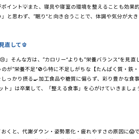
ポイント💡また、寝具や寝室の環境を整えることも効果的
い」と思わず、“眠り”と向き合うことで、体調や気分が大き
見直して🫑
」そんな方は、“カロリー”よりも“栄養バランス”を見直
のが“栄養不足”🚫💦特に不足しがちな【たんぱく質・鉄
質をしっかり摂る🍳加工食品や糖質に偏らず、彩り豊かな食
エット」は卒業して、「整える食事」を心がけていきましょう
おくと、代謝ダウン・姿勢悪化・疲れやすさの原因に😱