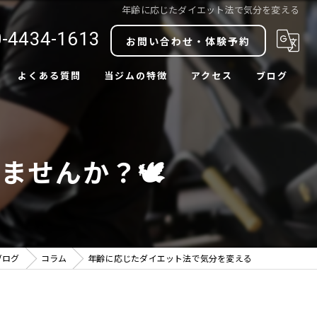
年齢に応じたダイエット法で気分を変える
-4434-1613
お問い合わせ・体験予約
よくある質問
当ジムの特徴
アクセス
ブログ
ダイエット
コラム
ボディメイク
ませんか？🕊️
肩こり改善
腰痛改善
中目黒駅近
ブログ
コラム
年齢に応じたダイエット法で気分を変える