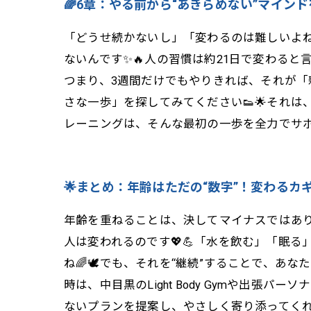
🌈6章：やる前から“あきらめない”マインド
「どうせ続かないし」「変わるのは難しいよね」
ないんです✨🔥人の習慣は約21日で変わると言
つまり、3週間だけでもやりきれば、それが「
さな一歩」を探してみてください👟🌟それは、朝の
レーニングは、そんな最初の一歩を全力でサポー
🌟まとめ：年齢はただの“数字”！変わるカ
年齢を重ねることは、決してマイナスではあり
人は変われるのです💖💪「水を飲む」「眠
ね🌈🕊️でも、それを“継続”することで、
時は、中目黒のLight Body Gymや出
ないプランを提案し、やさしく寄り添ってくれます🏋