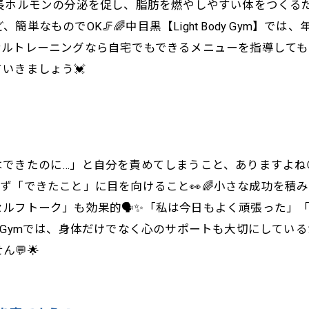
成長ホルモンの分泌を促し、脂肪を燃やしやすい体をつくる
簡単なものでOK🦵🌈中目黒【Light Body Gym】
ルトレーニングなら自宅でもできるメニューを指導してもら
いきましょう💓
できたのに…」と自分を責めてしまうこと、ありますよね😞
めず「できたこと」に目を向けること👀🌈小さな成功を積
セルフトーク」も効果的🗣️✨「私は今日もよく頑張った
Body Gymでは、身体だけでなく心のサポートも大切にしている
💬🌟