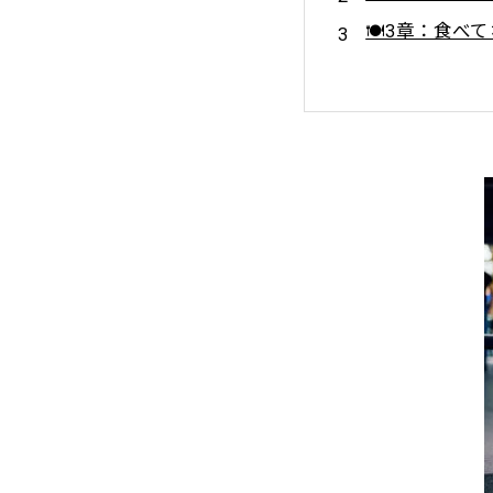
🍽️3章：食
🏃‍♀️4章：筋
🧠5章：ネガテ
🌈6章：やる
🌟まとめ：年
💪Lig