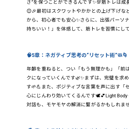
さ”を保つことができるんです✨💯筋トレは
😊🎉最初はスクワットやかかとの上げ下げなど、
から、初心者でも安心✨さらに、出張パーソナ
持ちいい！」を体感して、筋トレを習慣にして
🧠5章：ネガティブ思考の“リセット術”🧼🌀
年齢を重ねると、つい「もう無理かも」「前は
クになっていくんです🌿✨まずは、完璧を求
す🌱💪また、ポジティブな言葉を声に出す「
心にじんわり効いてくるんです🕊️💕Light 
対話も、モヤモヤの解消に繋がるかもしれません