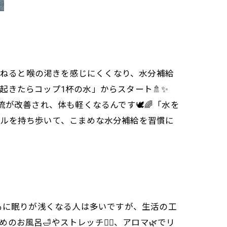
を重ねると喉の渇きを感じにくくなり、水分補給
起きたらコップ1杯の水」からスタート🚿✨
が改善され、体も軽くなるんです🕊️🌈「水を
トルを持ち歩いて、こまめな水分補給を習慣に
とともに眠りが浅くなる人は多いですが、生活の工
風呂🛁やストレッチ🧘‍♀️、アロマ🌿でリ