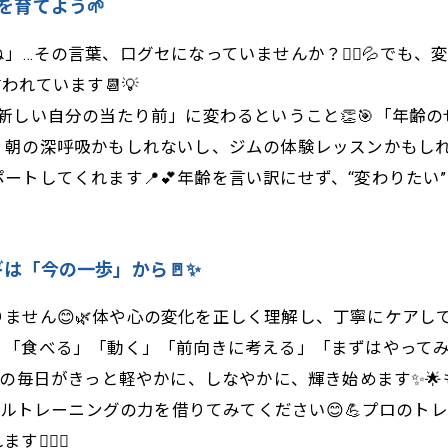
を育てよう🌱
…その言葉、口グセになっていませんか？🙅‍♀️💦でも、
われています📆💡
新しい自分の当たり前」に変わるということ👏🎯「年齢
深呼吸かもしれないし、ジムの体験レッスンかもしれません🏋️‍♀
トしてくれます📍💕年齢を言い訳にせず、“変わりたい”
ギは「今の一歩」から🚪✨
ません😊🌿体や心の変化を正しく理解し、丁寧にケアして
る」「食べる」「動く」「前向きに考える」「まずはやって
あなたの毎日がきっと軽やかに、しなやかに、輝き始めます✨
張パーソナルトレーニングの力を借りてみてください😊💪プロ
️‍♀️💓