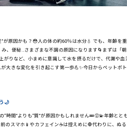
”が原因かも？😳人の体の約60％は水分💧 でも、年齢
み、便秘…さまざまな不調の原因になります🌀まずは「朝
上がりなど、小まめに意識して水を摂るだけで、代謝や血流
が大きな変化を引き起こす第一歩💪✨今日からペットボ
う🌙
“時間”よりも“質”が原因かもしれません💤😵‍💫年齢
スマホ📱やカフェイン☕は控えめに🛑代わりに、ぬるめのお