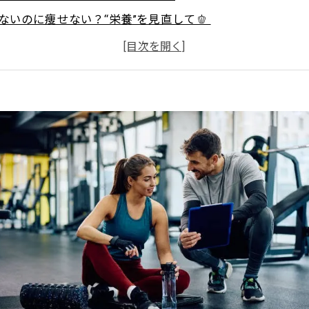
べてないのに痩せない？“栄養”を見直して🫑
トレは若返りの“スイッチ”💪🔥
ィブ思考の“リセット術”🧼🌀
前から“あきらめない”マインドを育てよう🌱
齢はただの“数字”！変わるカギは「今の一歩」から🚪✨
ht Body Gymで理想のボディへ！ 効率的に引き締めるパーソ