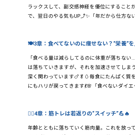
ラックスして、副交感神経を優位にすることが
で、翌日のやる気もUP⤴️✨「年だから仕方な
🍽️3章：食べてないのに痩せない？“栄養”を
「食べる量は減らしてるのに体重が落ちない…
は落ちていきますが、それを加速させてしまう
深く関わっています🍗🥬🥚毎食にたんぱく
にもハリが戻ってきます💃🌸「食べないダイ
🏃‍♀️4章：筋トレは若返りの“スイッチ”💪🔥
年齢とともに落ちていく筋肉量。これを放って