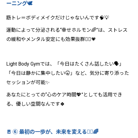
ーニング🕊️
筋トレ＝ボディメイクだけじゃないんです🧠💡
運動によって分泌される“幸せホルモン🌈”は、ストレス
の緩和やメンタル安定にも効果抜群💆‍♀️💗
Light Body Gymでは、「今日はたくさん話したい🗣️」
「今日は静かに集中したい🤫」など、気分に寄り添った
セッションが可能✨
あなたにとっての“心のケア時間💖”としても活用でき
る、優しい空間なんです🍀
🚪 ⑥ 最初の一歩が、未来を変える🚶‍♂️🌈