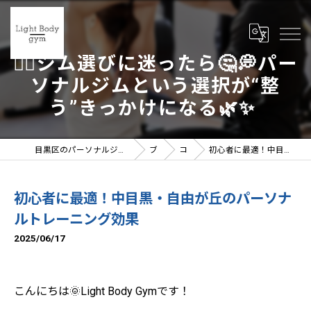
🏋️‍♀️ジム選びに迷ったら🤔💭パー
ソナルジムという選択が“整
う”きっかけになる🌿✨
目黒区のパーソナルジムならLight Body gymへ | 女性トレーナー在籍
ブログ
コラム
初心者に最適！中目黒・自由が丘のパーソナルトレーニング効果
初心者に最適！中目黒・自由が丘のパーソナ
ルトレーニング効果
2025/06/17
こんにちは🌞Light Body Gymです！