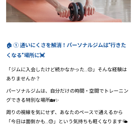
ルトレーニング🕊️
🚪 ⑥ 最初の一歩が、未来を変える🚶‍♂️🌈
【まとめ】
💪Light Body Gymで理想のボディへ！ 効率
🏠 ① 通いにくさを解消！パーソナルジムは“行きた
的に引き締めるパーソナルトレーニング🔥
くなる”場所に💓
✨
「ジムに入会したけど続かなかった…😔」そんな経験は
ありませんか？
パーソナルジムは、自分だけの時間・空間でトレーニン
グできる特別な場所🏡✨
周りの視線を気にせず、あなたのペースで通えるから
「今日は面倒かも…😓」という気持ちも軽くなります🌤️