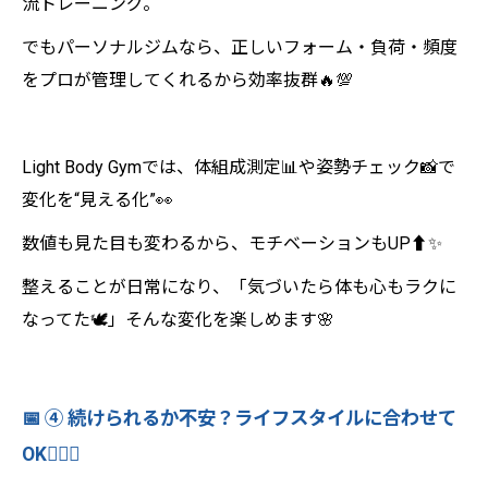
流トレーニング。
でもパーソナルジムなら、正しいフォーム・負荷・頻度
をプロが管理してくれるから効率抜群🔥💯
Light Body Gymでは、体組成測定📊や姿勢チェック📸で
変化を“見える化”👀
数値も見た目も変わるから、モチベーションもUP⬆️✨
整えることが日常になり、「気づいたら体も心もラクに
なってた🕊️」そんな変化を楽しめます🌸
📅 ④ 続けられるか不安？ライフスタイルに合わせて
OK🧘‍♀️⏰