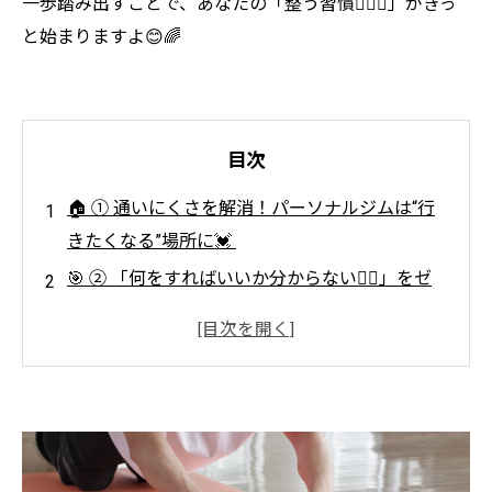
一歩踏み出すことで、あなたの「整う習慣🧘‍♀️✨」がきっ
と始まりますよ😊🌈
目次
🏠 ① 通いにくさを解消！パーソナルジムは“行
きたくなる”場所に💓
🎯 ② 「何をすればいいか分からない🤷‍♀️」をゼ
ロにするトレーナーの存在💪
🔁 ③ 変化を感じられるからこそ「整う習慣」が
身につく🌟
📅 ④ 続けられるか不安？ライフスタイルに合わ
せてOK🧘‍♀️⏰
🧠 ⑤ 体だけじゃない🧍‍♀️💭心にも効くパーソナ