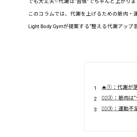
でも大丈夫✨代謝は“習慣”でちゃんと上がりま
このコラムでは、代謝を上げるための筋肉・運
Light Body Gymが提案する“整える代謝ア
🔥①：代謝が
🧘‍♀️②：筋
🚶‍♀️③：
🧊④：冷え・
😴⑤：睡眠不