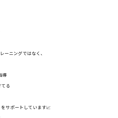
✨
しいトレーニングではなく、
指導
育てる
をサポートしています📈