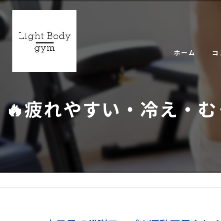
ホーム
コ
ギ
🔥疲れやすい・冷え・む