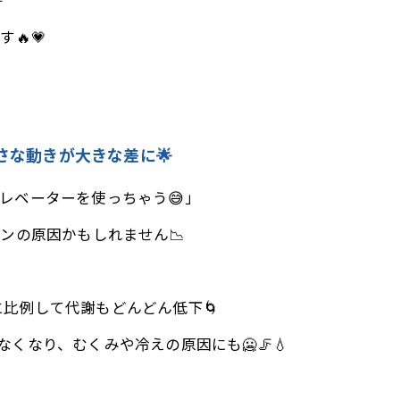

🔥💗
小さな動きが大きな差に🌟
レベーターを使っちゃう😅」
ンの原因かもしれません📉
比例して代謝もどんどん低下🌀
くなり、むくみや冷えの原因にも🥶🦵💧