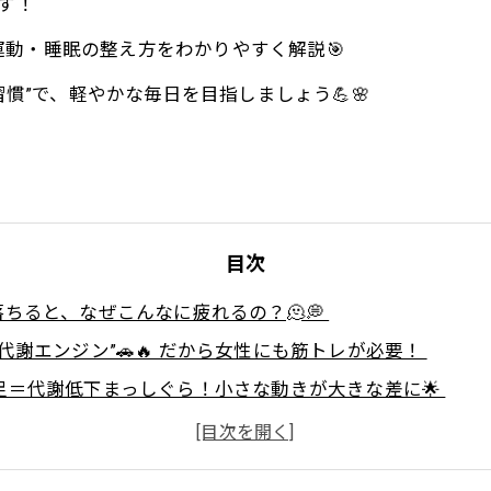
す！
動・睡眠の整え方をわかりやすく解説🎯
ップ習慣”で、軽やかな毎日を目指しましょう💪🌸
目次
落ちると、なぜこんなに疲れるの？🫠💭
肉は“代謝エンジン”🚗🔥 だから女性にも筋トレが必要！
運動不足＝代謝低下まっしぐら！小さな動きが大きな差に🌟
むくみ…“体のサイン”を放っておかないで⚠️❄️
足は“代謝の敵”⁉️寝るだけで代謝が上がるってホント？🌙