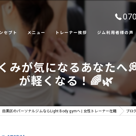
070
ンセプト
メニュー
トレーナー挨拶
ジム利用者様の声
ャラリー
くみが気になるあなたへ
が軽くなる！🌈🌿
目黒区のパーソナルジムならLight Body gymへ | 女性トレーナー在籍
ブロ