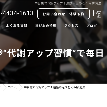
中目黒で代謝アップ！運動不足やむくみ解消法
-4434-1613
お問い合わせ・体験予約
よくある質問
当ジムの特徴
アクセス
ブログ
ダイエット
コラム
“代謝アップ習慣”で毎日
ボディメイク
肩こり改善
腰痛改善
中目黒駅近
グ
コラム
中目黒で代謝アップ！運動不足やむくみ解消法