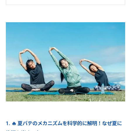
3. 💪 週1回パーソナルトレーニングの科学的効
果：忙しい人でも確実に結果を出す方法
4. 🛡️ パーソナルトレーニングで実現する夏バテ
対策：根本から体質を改善する方法
5. 🌊 夏の浮腫み撃退プログラム：パーソナルト
レーニングで実現するスッキリボディ
6. ⭐ Light Body Gym：中目黒で夏を快適に過ご
すための最強パートナー
7. 🎉 まとめ：中目黒で始める夏バテ・浮腫み知
らずの健康ライフ
💪Light Body Gymで理想のボディへ！ 効率
的に引き締めるパーソナルトレーニング🔥
✨
1. 🔥 夏バテのメカニズムを科学的に解明！なぜ夏に