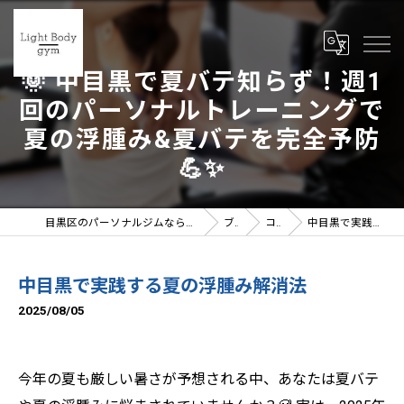
🌞 中目黒で夏バテ知らず！週1
回のパーソナルトレーニングで
夏の浮腫み&夏バテを完全予防
💪✨
目黒区のパーソナルジムならLight Body gymへ | 女性トレーナー在籍
ブログ
コラム
中目黒で実践する夏の浮腫み解消法
中目黒で実践する夏の浮腫み解消法
2025/08/05
今年の夏も厳しい暑さが予想される中、あなたは夏バテ