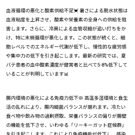
血液循環の悪化と酸素供給不足💓 暑さによる脱水状態は
血液粘度を上昇させ、酸素や栄養素の全身への供給を阻
害します。さらに、冷房による血管収縮が追い打ちをか
け、特に末梢循環が悪化します。この状態が続くと、細
胞レベルでのエネルギー代謝が低下し、慢性的な疲労感
や集中力の低下を引き起こします。最新の研究では、夏
バテ患者の血中酸素濃度が健常者と比べて5-8%低下して
いることが判明しています📊
腸内環境の悪化による免疫力低下🦠 高温多湿環境と食生
活の乱れにより、腸内細菌バランスが崩れます。冷たい
食べ物や飲み物の過剰摂取、栄養バランスの偏りが腸壁
の機能を低下させ、いわゆる「リーキーガット症候群」
を引き起こします。これにより免疫機能が低下し、感染