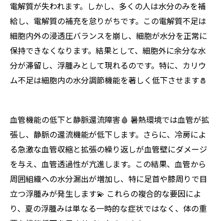
電解質が失われます。しかし、多くの人は水分のみを補
給し、電解質の補充を怠りがちです。この電解質不足は
細胞内外の浸透圧バランスを崩し、細胞が水分を正常に
保持できなくなります。結果として、細胞外に余分な水
分が滞留し、浮腫みとして現れるのです。特に、カリウ
ム不足は細胞内の水分調節機能を著しく低下させます🧂
血管機能の低下と静脈還流障害🩸 暑熱環境では血管が拡
張し、静脈の還流機能が低下します。さらに、冷房によ
る急激な血管収縮と拡張の繰り返しが血管壁にダメージ
を与え、血管透過性が亢進します。この結果、血管から
周囲組織への水分漏出が増加し、特に足首や膝周りで目
立つ浮腫みが発生します💫 これらの複合的な要因によ
り、夏の浮腫みは単なる一時的な症状ではなく、体の重