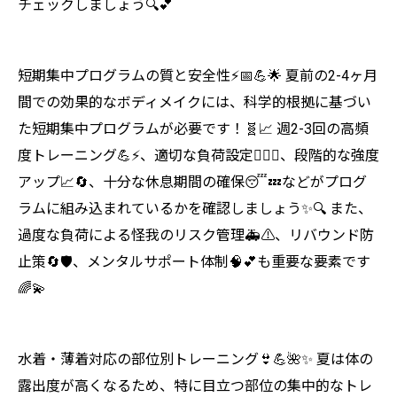
チェックしましょう🔍💕
短期集中プログラムの質と安全性⚡📅💪🌟 夏前の2-4ヶ月
間での効果的なボディメイクには、科学的根拠に基づい
た短期集中プログラムが必要です！🧬📈 週2-3回の高頻
度トレーニング💪⚡、適切な負荷設定🏋️‍♀️⚖️、段階的な強度
アップ📈🔄、十分な休息期間の確保😴💤などがプログ
ラムに組み込まれているかを確認しましょう✨🔍 また、
過度な負荷による怪我のリスク管理🚑⚠️、リバウンド防
止策🔄🛡️、メンタルサポート体制🧠💕も重要な要素です
🌈💫
水着・薄着対応の部位別トレーニング👙💪🌺✨ 夏は体の
露出度が高くなるため、特に目立つ部位の集中的なトレ