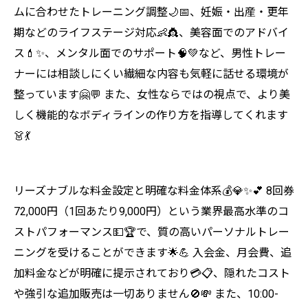
ムに合わせたトレーニング調整🌙📅、妊娠・出産・更年
期などのライフステージ対応👶👸、美容面でのアドバイ
ス💄✨、メンタル面でのサポート🧠💚など、男性トレー
ナーには相談しにくい繊細な内容も気軽に話せる環境が
整っています🤗💬 また、女性ならではの視点で、より美
しく機能的なボディラインの作り方を指導してくれます
👗💃
リーズナブルな料金設定と明確な料金体系💰💎✨💕 8回券
72,000円（1回あたり9,000円）という業界最高水準のコ
ストパフォーマンス💵🏆で、質の高いパーソナルトレー
ニングを受けることができます🌟💪 入会金、月会費、追
加料金などが明確に提示されており💳📋、隠れたコスト
や強引な追加販売は一切ありません🚫💸 また、10:00-