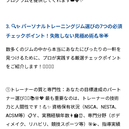
プログラムを提供してくれます👑💎✨
3. 🔍✨ パーソナルトレーニングジム選びの7つの必須
チェックポイント！失敗しない見極め術💪🎯🌟
数多くのジムの中から本当にあなたにぴったりの一軒を
見つけるために、プロが実践する厳選チェックポイント
をご紹介します！🕵️‍♀️💡✨
①トレーナーの質と専門性：あなたの目標達成のパート
ナー選び👨‍⚕️📚🌸💖 最も重要なのは、トレーナーの技術
力と人間性です！💪✨ 資格保有状況（NSCA、NESTA、
ACSM等）📋🏅、実務経験年数👨‍🏫⏰、専門分野（ボデ
ィメイク、リハビリ、競技スポーツ等）🎯💫、指導実績