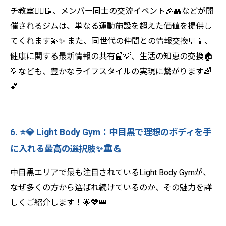
チ教室🤸‍♀️📝、メンバー同士の交流イベント🎉👥などが開
催されるジムは、単なる運動施設を超えた価値を提供し
てくれます💫✨ また、同世代の仲間との情報交換💬📱、
健康に関する最新情報の共有📰💡、生活の知恵の交換🏠
💡なども、豊かなライフスタイルの実現に繋がります🌈
💕
6. ⭐💎 Light Body Gym：中目黒で理想のボディを手
に入れる最高の選択肢✨🏛️💪
中目黒エリアで最も注目されているLight Body Gymが、
なぜ多くの方から選ばれ続けているのか、その魅力を詳
しくご紹介します！🌟💖👑