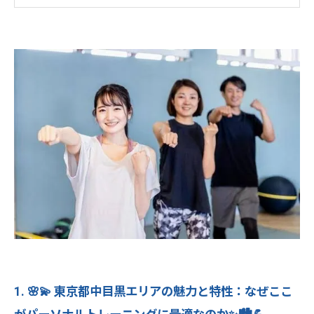
3. 🔍✨ パーソナルトレーニングジム選びの7つの
必須チェックポイント！失敗しない見極め術💪
🎯🌟
4. 🌞🏖️ 夏のボディメイクを成功させる戦略的ジ
ム選び！効果的なプログラムの見極め方💪⚡✨
5. 🌿💚 ボディメンテナンス派のための賢いジム
選び！長期継続できる理想的な環境とは✨🧘‍♀️💫
6. ⭐💎 Light Body Gym：中目黒で理想のボディ
を手に入れる最高の選択肢✨🏛️💪
7. 🌟💖 まとめ：中目黒で始まる、あなただけの
理想のフィットネスライフ✨🦋🌈
💪Light Body Gymで理想のボディへ！ 効率
的に引き締めるパーソナルトレーニング🔥
1. 🌸💫 東京都中目黒エリアの魅力と特性：なぜここ
✨