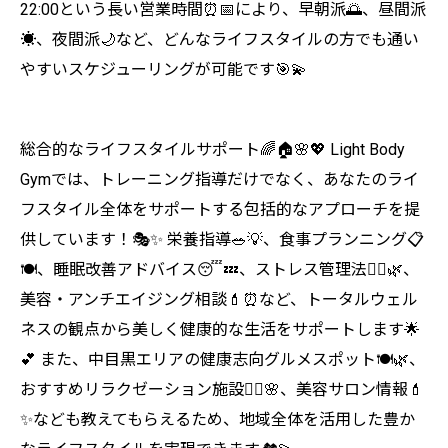
22:00という長い営業時間⏰📅により、早朝派🌅、昼間派
☀️、夜間派🌙など、どんなライフスタイルの方でも通い
やすいスケジューリングが可能です🎯💫
総合的なライフスタイルサポート🌈🏠🌸💖 Light Body
Gymでは、トレーニング指導だけでなく、あなたのライ
フスタイル全体をサポートする包括的なアプローチを提
供しています！🎭✨ 栄養指導🥗💡、食事プランニング📋
🍽️、睡眠改善アドバイス😴💤、ストレス管理法🧘‍♀️🌿、
美容・アンチエイジング相談💄⏰など、トータルウェル
ネスの観点から美しく健康的な生活をサポートします🌟
💕 また、中目黒エリアの健康志向グルメスポット🍽️🌿、
おすすめリラクゼーション施設💆‍♀️🌸、美容サロン情報💄
✨なども教えてもらえるため、地域全体を活用した豊か