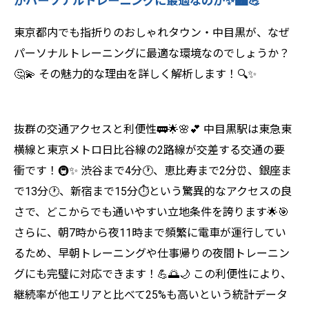
がパーソナルトレーニングに最適なのか✨🏙️💪
東京都内でも指折りのおしゃれタウン・中目黒が、なぜ
パーソナルトレーニングに最適な環境なのでしょうか？
🤔💫 その魅力的な理由を詳しく解析します！🔍✨
抜群の交通アクセスと利便性🚃🌟🌸💕 中目黒駅は東急東
横線と東京メトロ日比谷線の2路線が交差する交通の要
衝です！🚇✨ 渋谷まで4分🕐、恵比寿まで2分⏰、銀座ま
で13分🕐、新宿まで15分⏱️という驚異的なアクセスの良
さで、どこからでも通いやすい立地条件を誇ります🌟🎯
さらに、朝7時から夜11時まで頻繁に電車が運行してい
るため、早朝トレーニングや仕事帰りの夜間トレーニン
グにも完璧に対応できます！💪🌅🌙 この利便性により、
継続率が他エリアと比べて25%も高いという統計データ