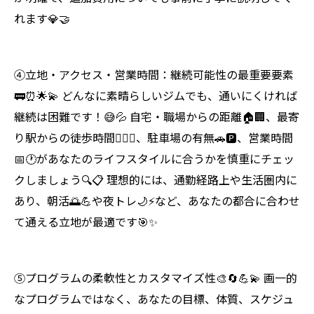
れます💎🤝
④立地・アクセス・営業時間：継続可能性の最重要要素
🚃⏰🌟💫 どんなに素晴らしいジムでも、通いにくければ
継続は困難です！😅💦 自宅・職場からの距離🏠🏢、最寄
り駅からの徒歩時間🚶‍♀️⏰、駐車場の有無🚗🅿️、営業時間
📅🕐があなたのライフスタイルに合うかを慎重にチェッ
クしましょう🔍📋 理想的には、通勤経路上や生活圏内に
あり、朝活🌅💪や夜トレ🌙⚡など、あなたの都合に合わせ
て通える立地が最適です🎯✨
⑤プログラムの柔軟性とカスタマイズ性🎨🔄💪💫 画一的
なプログラムではなく、あなたの目標、体質、スケジュ