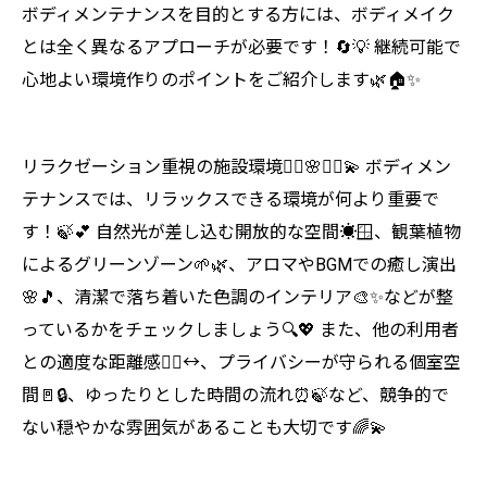
ボディメンテナンスを目的とする方には、ボディメイク
とは全く異なるアプローチが必要です！🔄💡 継続可能で
心地よい環境作りのポイントをご紹介します🌿🏠✨
リラクゼーション重視の施設環境🧘‍♀️🌸💆‍♀️💫 ボディメン
テナンスでは、リラックスできる環境が何より重要で
す！🍃💕 自然光が差し込む開放的な空間☀️🪟、観葉植物
によるグリーンゾーン🌱🌿、アロマやBGMでの癒し演出
🌸🎵、清潔で落ち着いた色調のインテリア🎨✨などが整
っているかをチェックしましょう🔍💖 また、他の利用者
との適度な距離感🚶‍♀️↔️、プライバシーが守られる個室空
間🚪🔒、ゆったりとした時間の流れ⏰🍃など、競争的で
ない穏やかな雰囲気があることも大切です🌈💫