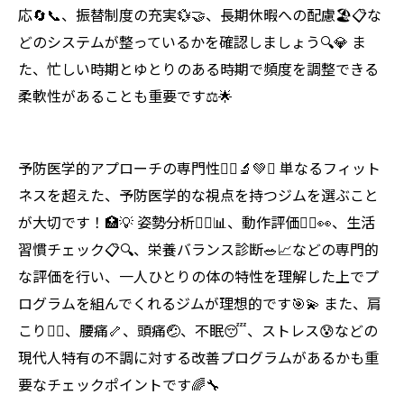
応🔄📞、振替制度の充実💱🤝、長期休暇への配慮🏖️📋な
どのシステムが整っているかを確認しましょう🔍💎 ま
た、忙しい時期とゆとりのある時期で頻度を調整できる
柔軟性があることも重要です⚖️🌟
予防医学的アプローチの専門性👩‍⚕️🔬💚✨ 単なるフィット
ネスを超えた、予防医学的な視点を持つジムを選ぶこと
が大切です！🏥💡 姿勢分析🧘‍♀️📊、動作評価🤸‍♀️👀、生活
習慣チェック📋🔍、栄養バランス診断🥗📈などの専門的
な評価を行い、一人ひとりの体の特性を理解した上でプ
ログラムを組んでくれるジムが理想的です🎯💫 また、肩
こり💆‍♀️、腰痛🦴、頭痛🤕、不眠😴、ストレス😰などの
現代人特有の不調に対する改善プログラムがあるかも重
要なチェックポイントです🌈🔧