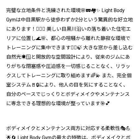
完璧な立地条件と洗練された環境🌸🚃🏘️✨ Light Body
Gymは中目黒駅から徒歩わずか2分という驚異的な好立地
にあります！🚶‍♀️⏰ 美しい目黒川沿いの落ち着いた住宅エ
リアに位置し🌊🌸、都心の喧騒から離れた静寂な環境で
トレーニングに集中できます🧘‍♀️🍃 大きな窓から差し込む
自然光☀️🪟と開放的な空間設計により、従来のジムにあ
りがちな閉塞感や圧迫感を一切感じることなく、リラッ
クスしてトレーニングに取り組めます🌈💫 また、完全個
室システム🚪🔒により、他人の目を気にすることなく、
自分のペースでじっくりとボディメイクやメンテナンス
に専念できる理想的な環境が整っています🎯💕
ボディメイクとメンテナンス両方に対応する柔軟性🎭💪
🌟🔄 Light Body Gymの最大の特徴は、ボディメイクとボ