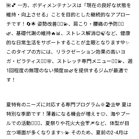
🌺💕 一方、ボディメンテナンスは「現在の良好な状態を
維持・向上させる」ことを目的とした継続的なアプロー
チです！🔄🌟 姿勢改善🧘‍♀️💫、肩こり・腰痛の予防💆‍♀️
🌿、基礎代謝の維持🔥📊、ストレス解消😌🍃など、健康
的な日常生活をサポートすることが主眼となります💚✨
このタイプの方には、リラクゼーション効果の高いヨ
ガ・ピラティス🧘‍♀️🌸、ストレッチ専門メニュー🤸‍♀️💫、週
1回程度の無理のない頻度📅🌿を提供するジムが最適で
す！
夏特有のニーズに対応する専門プログラム🌞🏖️⛱️💙 夏は
特別な季節です！薄着になる機会が増え👙👕、海やプー
ルでの活動🏊‍♀️🌊、夏祭りや花火大会👘🎆など、体型が目
立つ場面が多くなります✨💫 そのため、夏前の2-4月は