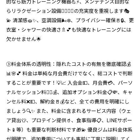
的なら筋力トレーニング機器💪⚡、メンテナンス目的な
らリラクゼーション設備🧘‍♀️💆‍♀️の充実度を重視します🎭
💫 清潔感🧽✨、空調設備🌬️❄️、プライバシー確保🚪🔒、更
衣室・シャワーの快適さ🚿💕も快適なトレーニングには
欠かせません🌟
③料金体系の透明性：隠れたコストの有無を徹底確認💰
📊🌸💕 料金は単純な月会費だけでなく、総コストで判断
することが重要です！💡📈 入会金💵、月会費💳、パーソ
ナルセッション料🏋️‍♀️💰、追加オプション料金📋💸、キャ
ンセル料❌💵、解約金🚪💰など、全ての費用を明確にし
ましょう🔍✨ また、料金に含まれるサービス内容（ウェ
ア貸出👕、プロテイン提供🥤、食事指導📋、LINEサポー
ト📱等）も重要な判断材料です🎁💫 優良ジムは料金体系
が明確で、追加費用についても事前に丁寧に説明してく