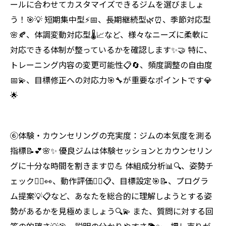
ールに合わせてカスタマイズできるジムを選びましょ
う！🎯💡 短期集中型⚡📅、長期継続型🌿⏰、季節対応型
🌸🍂、体調変動対応型🌡️📈など、様々なニーズに柔軟に
対応できる体制が整っているかを確認します✨🤝 特に、
トレーニング内容の変更可能性📋🔄、頻度調整の自由度
📅💫、目標修正への対応力🎯🔧が重要なポイントです💎
🌟
⑥体験・カウンセリングの充実度：ジムの本気度を測る
指標📝💕🌸✨ 優良ジムは体験セッションとカウンセリン
グに十分な時間を割きます⏰💪 体組成分析📊🔍、姿勢チ
ェック🧘‍♀️👀、動作評価🤸‍♀️📋、目標設定🎯📝、プログラ
ム提案💡📋など、あなたを総合的に理解しようとする姿
勢があるかを見極めましょう🔍💫 また、質問に対する回