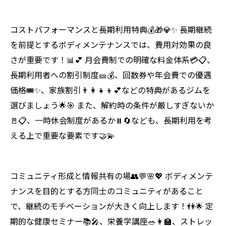
コストパフォーマンスと長期利用特典💰🎁💎✨ 長期継続
を前提とするボディメンテナンスでは、費用対効果の良
さが重要です！📊💕 月会費制での明確な料金体系💳📋、
長期利用者への割引制度🎫💰、回数券や年会費での優遇
価格🎟️✨、家族割引👨‍👩‍👧‍👦💕などの特典があるジムを
選びましょう🌟🎯 また、解約時の条件が厳しすぎないか
🚪📋、一時休会制度があるか⏸️🔄なども、長期利用を考
える上で重要な要素です🤝💫
コミュニティ形成と情報共有の場👥💬🌸💖 ボディメンテ
ナンスを目的とする方同士のコミュニティがあること
で、継続のモチベーションが大きく向上します！👫🌟 定
期的な健康セミナー📚🎤、栄養学講座🥗👩‍🏫、ストレッ