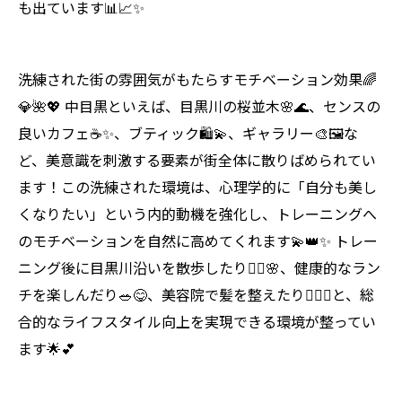
も出ています📊📈✨
洗練された街の雰囲気がもたらすモチベーション効果🌈
💎🌺💖 中目黒といえば、目黒川の桜並木🌸🌊、センスの
良いカフェ☕✨、ブティック🛍️💫、ギャラリー🎨🖼️な
ど、美意識を刺激する要素が街全体に散りばめられてい
ます！この洗練された環境は、心理学的に「自分も美し
くなりたい」という内的動機を強化し、トレーニングへ
のモチベーションを自然に高めてくれます💫👑✨ トレー
ニング後に目黒川沿いを散歩したり🚶‍♀️🌸、健康的なラン
チを楽しんだり🥗😋、美容院で髪を整えたり💇‍♀️✨と、総
合的なライフスタイル向上を実現できる環境が整ってい
ます🌟💕