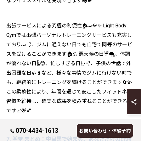
なライフスタイルを実現できます🏘️💫
出張サービスによる究極の利便性🏠🚗💎✨ Light Body
Gymでは出張パーソナルトレーニングサービスも充実し
ており🚗💨、ジムに通えない日でも自宅で同等のサービ
スを受けることができます🏠💪 悪天候の日☔🌨️、体調
が優れない日🌡️😌、忙しすぎる日⏰💨、子供の世話で外
出困難な日👶🍼など、様々な事情でジムに行けない時で
も、継続的にトレーニングを続けることができます🔄💫
この柔軟性により、年間を通じて安定したフィットネス
習慣を維持し、確実な成果を積み重ねることができるの
です📈🌟💕
070-4434-1613
お問い合わせ・体験予約
7. 🌟💖 まとめ：中目黒で始まる、あなただけの理想