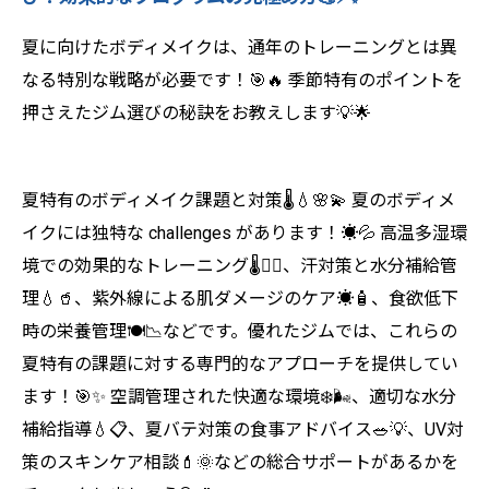
夏に向けたボディメイクは、通年のトレーニングとは異
なる特別な戦略が必要です！🎯🔥 季節特有のポイントを
押さえたジム選びの秘訣をお教えします💡🌟
夏特有のボディメイク課題と対策🌡️💧🌸💫 夏のボディメ
イクには独特な challenges があります！☀️💦 高温多湿環
境での効果的なトレーニング🌡️🏋️‍♀️、汗対策と水分補給管
理💧🥤、紫外線による肌ダメージのケア☀️🧴、食欲低下
時の栄養管理🍽️📉などです。優れたジムでは、これらの
夏特有の課題に対する専門的なアプローチを提供してい
ます！🎯✨ 空調管理された快適な環境❄️🌬️、適切な水分
補給指導💧📋、夏バテ対策の食事アドバイス🥗💡、UV対
策のスキンケア相談💄🌞などの総合サポートがあるかを