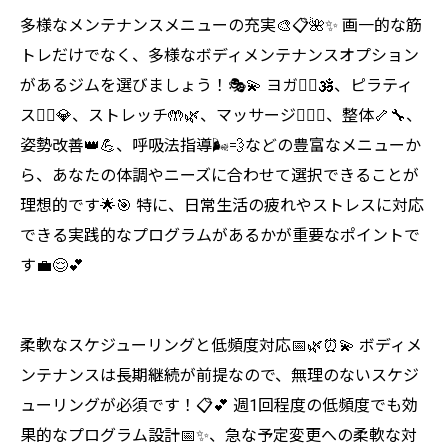
多様なメンテナンスメニューの充実🎨📋🌺✨ 画一的な筋
トレだけでなく、多様なボディメンテナンスオプション
があるジムを選びましょう！🎭💫 ヨガ🧘‍♀️🕉️、ピラティ
ス🤸‍♀️💎、ストレッチ🤲🌿、マッサージ💆‍♀️✨、整体🦴🔧、
姿勢改善👑💪、呼吸法指導🌬️💨などの豊富なメニューか
ら、あなたの体調やニーズに合わせて選択できることが
理想的です🌟🎯 特に、日常生活の疲れやストレスに対応
できる実践的なプログラムがあるかが重要なポイントで
す💼😌💕
柔軟なスケジューリングと低頻度対応📅🌿⏰💫 ボディメ
ンテナンスは長期継続が前提なので、無理のないスケジ
ューリングが必須です！📋💕 週1回程度の低頻度でも効
果的なプログラム設計📅✨、急な予定変更への柔軟な対