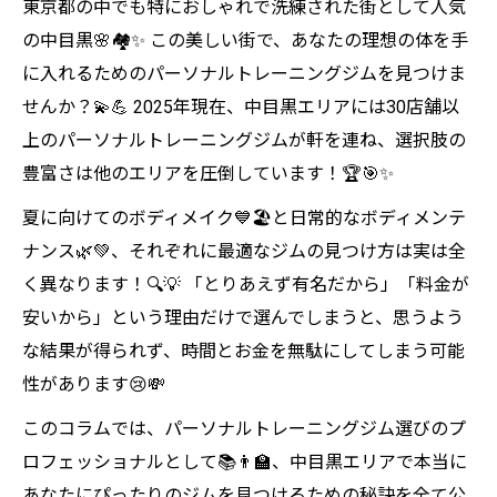
東京都の中でも特におしゃれで洗練された街として人気
の中目黒🌸🏘️✨ この美しい街で、あなたの理想の体を手
に入れるためのパーソナルトレーニングジムを見つけま
せんか？💫💪 2025年現在、中目黒エリアには30店舗以
上のパーソナルトレーニングジムが軒を連ね、選択肢の
豊富さは他のエリアを圧倒しています！🏆🎯✨
夏に向けてのボディメイク💙🏖️と日常的なボディメンテ
ナンス🌿💚、それぞれに最適なジムの見つけ方は実は全
く異なります！🔍💡 「とりあえず有名だから」「料金が
安いから」という理由だけで選んでしまうと、思うよう
な結果が得られず、時間とお金を無駄にしてしまう可能
性があります😢💸
このコラムでは、パーソナルトレーニングジム選びのプ
ロフェッショナルとして📚👨‍🏫、中目黒エリアで本当に
あなたにぴったりのジムを見つけるための秘訣を全て公