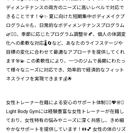
ディメンテナンスの両方のニーズに高いレベルで対応で
きることです！💎✨ 夏に向けた短期集中ボディメイクプ
ログラム🌞💪、日常的なボディメンテナンスプログラム
🌿🧘‍♀️、季節に応じたプログラム調整🌸🍂、個人の体調変
化への柔軟な対応🌡️🔄など、あなたのライフステージや
目標の変化に合わせて最適なアプローチを提供してくれ
ます🎯💫 この柔軟性により、一つのジムで長期にわたっ
て様々なニーズに対応でき、効率的で経済的なフィット
ネスライフを実現できます💰🌟
女性トレーナー在籍による安心のサポート体制👩‍⚕️💖🌸✨
Light Body Gymには経験豊富な女性トレーナーが在籍し
ており、女性特有の悩みやニーズに深く共感し、きめ細
やかなサポートを提供しています！👭💕 女性の体のリズ