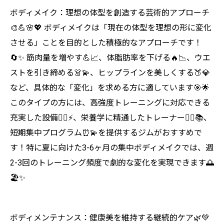
ボディメイク：理想の体型を創造する芸術的アプローチ
🎨💪🌸💖 ボディメイクは「現在の体型を理想の形に変化
させる」ことを目的とした積極的なアプローチです！
🔄✨ 筋肉量を増やす💪📈、体脂肪率を下げる🔥📉、ウエ
ストを引き締める👗💫、ヒップラインを美しくする🍑💎
など、具体的な「変化」を求める方に適しています🎯🌟
このタイプの方には、高強度トレーニングに対応できる
充実した設備🏋️‍♀️⚡、栄養学に精通したトレーナー👩‍⚕️📚、
短期集中プログラム⏰💫を提供するジムがおすすめで
す！特に夏に向けた3-6ヶ月の集中ボディメイクでは、週
2-3回のトレーニング頻度で劇的な変化を実現できます🌅
🏖️✨
ボディメンテナンス：健康美を維持する継続的ケア🌿💚