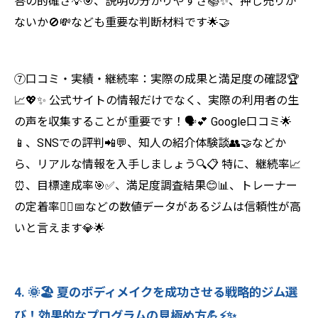
答の的確さ💡🎯、説明の分かりやすさ📚✨、押し売りが
ないか🚫💸なども重要な判断材料です🌟🤝
⑦口コミ・実績・継続率：実際の成果と満足度の確認🏆
📈💖✨ 公式サイトの情報だけでなく、実際の利用者の生
の声を収集することが重要です！🗣️💕 Google口コミ🌟
📱、SNSでの評判📲💬、知人の紹介体験談👥🤝などか
ら、リアルな情報を入手しましょう🔍📋 特に、継続率📈
⏰、目標達成率🎯✅、満足度調査結果😊📊、トレーナー
の定着率👨‍⚕️📅などの数値データがあるジムは信頼性が高
いと言えます💎🌟
4. 🌞🏖️ 夏のボディメイクを成功させる戦略的ジム選
び！効果的なプログラムの見極め方💪⚡✨