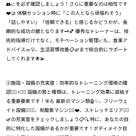
👥📈を必ず確認しましょう！さらに重要なのは相性です
❤️🤝 体験セッション時に「この人となら頑張れそう」
「話しやすい」「信頼できる」と感じるかどうかが、長
期的な成功の鍵となります🗝️💕 優秀なトレーナーは、技
術的指導だけでなく、モチベーション管理📈💪、食事ア
ドバイス🥗💡、生活習慣改善📋🌿まで総合的にサポート
してくれます🌟💫
②施設・設備の充実度：効率的なトレーニング環境の確
認🏋️‍♀️⚡💎✨ 設備の質と種類は、トレーニング効果に直結す
る重要要素です！🎯💪 最新のマシン類🤖✨、フリーウェ
イト設備🏋️‍♂️💫、有酸素マシン🏃‍♀️❤️、ストレッチエリア🤸‍♀️
🌿の充実度をチェックしましょう📋🔍 特に、あなたの目
的に特化した設備があるかが重要です！ボディメイク目