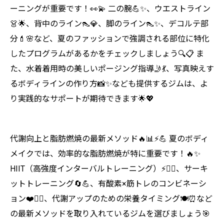
ーニングが重要です！👀💫 二の腕💪✨、ウエストライン
👗🌟、背中のライン👠💎、脚のライン👠✨、デコルテ部
分💄🌸など、夏のファッションで強調される部位に特化
したプログラムがあるかをチェックしましょう🔍📋 ま
た、水着着用時の美しいポージング指導🤳💃、写真映えす
るボディラインの作り方📸✨なども提供するジムは、よ
り実践的なサポートが期待できます🌟💖
代謝向上と脂肪燃焼の最新メソッド🔥📊⚡💪 夏のボディ
メイクでは、効率的な脂肪燃焼が特に重要です！🔥✨
HIIT（高強度インターバルトレーニング）⚡🏃‍♀️、サーキ
ットトレーニング🔄💪、有酸素×筋トレのコンビネーシ
ョン❤️🏋️‍♀️、代謝アップのための栄養タイミング🍽️⏰など
の最新メソッドを取り入れているジムを選びましょう🎯