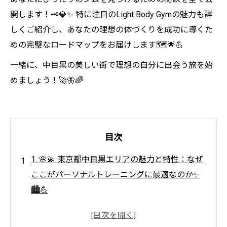
開します！🗝️💎✨ 特に注目のLight Body Gymの魅力も詳
しくご紹介し、あなたの理想の体づくりを成功に導くた
めの完璧なロードマップをお届けします🗺️🌟💪
一緒に、中目黒の美しい街で理想の自分に出会う旅を始
めましょう！🚀🦋🌈
目次
1. 🌸💫 東京都中目黒エリアの魅力と特性：なぜ
ここがパーソナルトレーニングに最適なのか✨
🏙️💪
2. 💪🌟 ボディメイクとボディメンテナンスの違
い：目的に応じた最適なジム選択法✨🎯💫