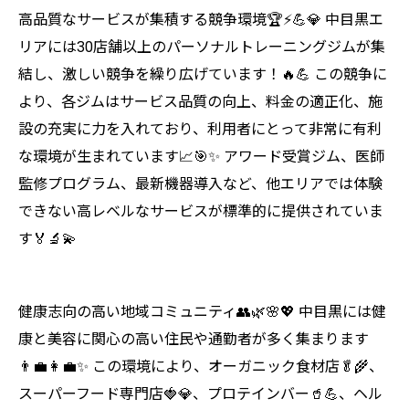
高品質なサービスが集積する競争環境🏆⚡💪💎 中目黒エ
リアには30店舗以上のパーソナルトレーニングジムが集
結し、激しい競争を繰り広げています！🔥💪 この競争に
より、各ジムはサービス品質の向上、料金の適正化、施
設の充実に力を入れており、利用者にとって非常に有利
な環境が生まれています📈🎯✨ アワード受賞ジム、医師
監修プログラム、最新機器導入など、他エリアでは体験
できない高レベルなサービスが標準的に提供されていま
す🏅🔬💫
健康志向の高い地域コミュニティ👥🌿🌸💖 中目黒には健
康と美容に関心の高い住民や通勤者が多く集まります
👨‍💼👩‍💼✨ この環境により、オーガニック食材店🥬🌾、
スーパーフード専門店🍓💎、プロテインバー🥤💪、ヘル