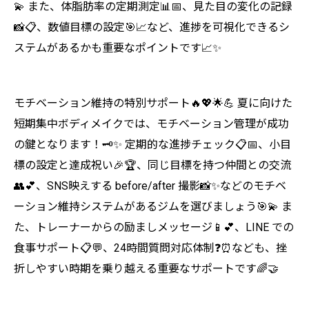
💫 また、体脂肪率の定期測定📊📅、見た目の変化の記録
📸📋、数値目標の設定🎯📈など、進捗を可視化できるシ
ステムがあるかも重要なポイントです📈✨
モチベーション維持の特別サポート🔥💖🌟💪 夏に向けた
短期集中ボディメイクでは、モチベーション管理が成功
の鍵となります！🗝️✨ 定期的な進捗チェック📋📅、小目
標の設定と達成祝い🎉🏆、同じ目標を持つ仲間との交流
👥💕、SNS映えする before/after 撮影📸✨などのモチベ
ーション維持システムがあるジムを選びましょう🎯💫 ま
た、トレーナーからの励ましメッセージ📱💕、LINE での
食事サポート📋💬、24時間質問対応体制❓⏰なども、挫
折しやすい時期を乗り越える重要なサポートです🌈🤝