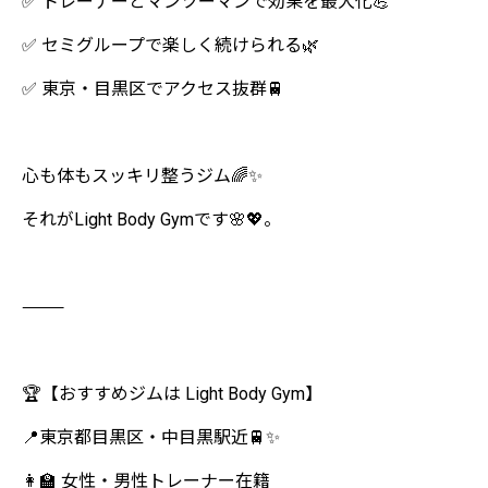
✅ トレーナーとマンツーマンで効果を最大化💪
✅ セミグループで楽しく続けられる🌿
✅ 東京・目黒区でアクセス抜群🚆
心も体もスッキリ整うジム🌈✨
それがLight Body Gymです🌸💖。
⸻
🏆【おすすめジムは Light Body Gym】
📍東京都目黒区・中目黒駅近🚆✨
👩‍🏫 女性・男性トレーナー在籍