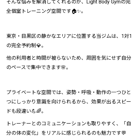
そんな悩みを解消してくれるのが、Light Body Gymの完
💬【まとめ】
全個室トレーニング空間です🏠✨。
💪Light Body Gymで理想のボディへ！ 効率
的に引き締めるパーソナルトレーニング🔥
✨
東京・目黒区の静かなエリアに位置する当ジムは、1対1
の完全予約制💎。
他の利用者と時間が被らないため、周囲を気にせず自分
のペースで集中できます🌸。
プライベートな空間では、姿勢・呼吸・動作の一つひと
つにしっかり意識を向けられるから、効果が出るスピー
ドも段違い💪🌈。
トレーナーとのコミュニケーションも取りやすく、「自
分の体の変化」をリアルに感じられるのも魅力です💬