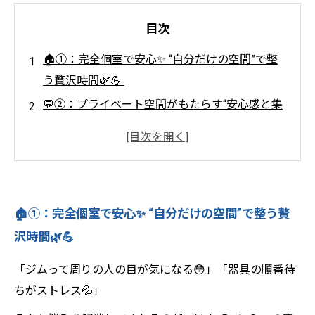
目次
🏠①：完全個室で安心✨ “自分だけの空間”で整
う贅沢時間🌿💪
💬②：プライベート空間がもたらす“安心感と集
中力”🌸✨
👭③：2〜3名で楽しく！“セミグループトレーニ
ング”の魅力🌈✨
🧘‍♀️④：目的別メニューで“自分に合った形”を選
🏠①：完全個室で安心✨ “自分だけの空間”で整う贅
べる🌸✨
沢時間🌿💪
💬⑤：居心地のよさが“継続”につながる秘密🌈
✨
「ジムって周りの人の目が気になる😳」「器具の順番待
🌟⑥：“整う空間”があなたを変える✨Light Body
ちがストレス💦」
Gymのこだわり🌿💖