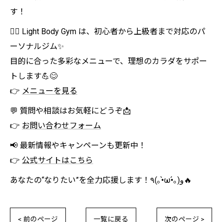
す！
🏋️‍♀️ Light Body Gym は、初心者から上級者まで対応のパ
ーソナルジム✨
目的に合った多彩なメニューで、理想のカラダをサポー
トします💪😊
👉
メニューを見る
💬 質問や相談はお気軽にどうぞ📩
👉
お問い合わせフォーム
📢 最新情報やキャンペーンも更新中！
👉
公式サイトはこちら
あなたの“なりたい”を全力応援します！٩(｡•̀ω•́｡)و🔥
< 前のページ
一覧に戻る
次のページ >