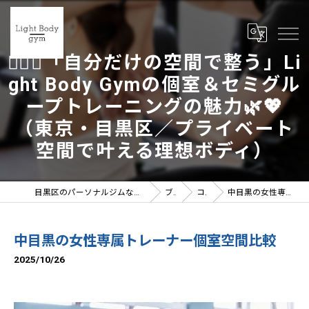
🏋️‍♀️✨「自分だけの空間で整う」Li
ght Body Gymの個室＆セミグル
ープトレーニングの魅力🌿💖
（東京・目黒区／プライベート
空間で叶える理想ボディ）
目黒区のパーソナルジムならLight Body gymへ | 女性トレーナー在籍
ブログ
コラム
中目黒の女性専属トレーナー個室空間比較
中目黒の女性専属トレーナー個室空間比較
2025/10/26