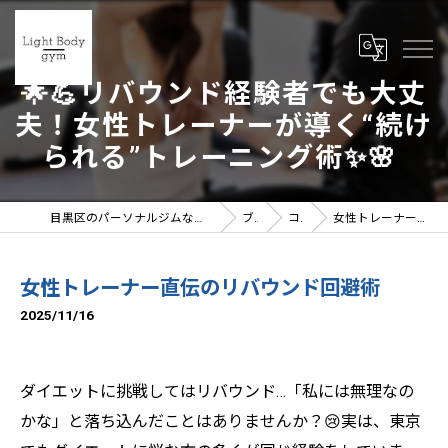
🌟💪リバウンド経験者でも大丈
夫！女性トレーナーが導く“続け
られる”トレーニング術✨🌸
目黒区のパーソナルジムならLight Body gymへ | 女性トレーナー在籍
ブログ
コラム
女性トレーナー直伝のリバウンド回避術
女性トレーナー直伝のリバウンド回避術
2025/11/16
ダイエットに挑戦してはリバウンド…「私には無理なの
かな」と落ち込んだことはありませんか？😢実は、東京