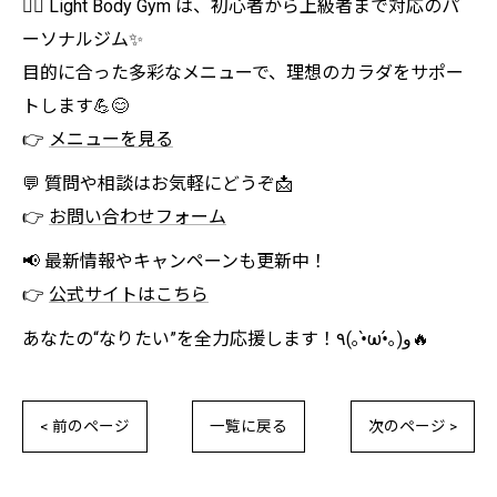
🏋️‍♀️ Light Body Gym は、初心者から上級者まで対応のパ
ーソナルジム✨
目的に合った多彩なメニューで、理想のカラダをサポー
トします💪😊
👉
メニューを見る
💬 質問や相談はお気軽にどうぞ📩
👉
お問い合わせフォーム
📢 最新情報やキャンペーンも更新中！
👉
公式サイトはこちら
あなたの“なりたい”を全力応援します！٩(｡•̀ω•́｡)و🔥
< 前のページ
一覧に戻る
次のページ >