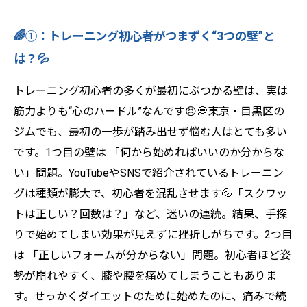
🔥④：初心者でも効果が出る！女性トレーナー
🌈①：トレーニング初心者がつまずく“3つの壁”と
式“最短ダイエット戦略”🏋️‍♀️💖
は？💦
🌸⑤：続けられる人と挫折する人の“決定的な違
い”とは？💡💗
トレーニング初心者の多くが最初にぶつかる壁は、実は
🌈⑥：女性トレーナーがいるだけで“人生まで変
筋力よりも“心のハードル”なんです😣💭東京・目黒区の
わる理由”💖✨
ジムでも、最初の一歩が踏み出せず悩む人はとても多い
🌟【まとめ】
です。1つ目の壁は 「何から始めればいいのか分からな
💪Light Body Gymで理想のボディへ！ 効率
い」問題。YouTubeやSNSで紹介されているトレーニン
的に引き締めるパーソナルトレーニング🔥
グは種類が膨大で、初心者を混乱させます💦「スクワッ
✨
トは正しい？回数は？」など、迷いの連続。結果、手探
りで始めてしまい効果が見えずに挫折しがちです。2つ目
は 「正しいフォームが分からない」問題。初心者ほど姿
勢が崩れやすく、膝や腰を痛めてしまうこともありま
す。せっかくダイエットのために始めたのに、痛みで続