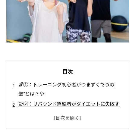
目次
🌈①：トレーニング初心者がつまずく“3つの
壁”とは？💦
🌸②：リバウンド経験者がダイエットに失敗す
る“根本原因”😢
🌟③：女性トレーナーだからこそ理解できる“心
と身体の変化”💕