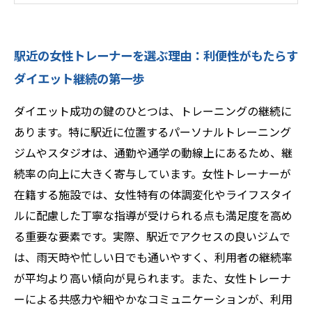
秘訣とは？
満足度から紐解く、女性トレーナーの指導スタ
駅近の女性トレーナーを選ぶ理由：利便性がもたらす
イルとサービスの魅力
ダイエット継続の第一歩
結論：駅近女性トレーナーを選ぶことで得られ
る継続率向上と満足度アップの理由
ダイエット成功の鍵のひとつは、トレーニングの継続に
駅近 vs 駅遠：継続率と満足度で比較するパーソ
あります。特に駅近に位置するパーソナルトレーニング
ナルトレーニングの選び方
ジムやスタジオは、通勤や通学の動線上にあるため、継
ダイエット成功の鍵は継続にあり！女性トレー
続率の向上に大きく寄与しています。女性トレーナーが
ナーと駅近ジムのベストマッチ
在籍する施設では、女性特有の体調変化やライフスタイ
✨食べながらキレイに絞る！Light Body Gym
ルに配慮した丁寧な指導が受けられる点も満足度を高め
の本気ボディメイク💪
る重要な要素です。実際、駅近でアクセスの良いジムで
は、雨天時や忙しい日でも通いやすく、利用者の継続率
が平均より高い傾向が見られます。また、女性トレーナ
ーによる共感力や細やかなコミュニケーションが、利用