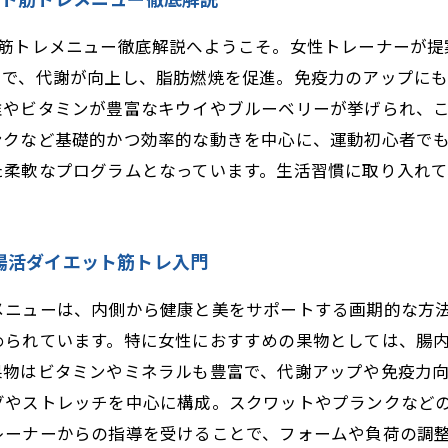
ト筋トレメニュー徹底解説へようこそ。女性トレーナーが提
とで、代謝が向上し、脂肪燃焼を促進。免疫力のアップに
維やビタミンが豊富なキウイやブルーベリーが挙げられ、
ンクなど基礎的かつ効率的な動きを中心に、運動初心者で
た柔軟なプログラムとなっています。生活習慣に取り入れ
腸活ダイエット筋トレ入門
メニューは、内側から健康と美をサポートする画期的な方
められています。特に女性におすすめの果物としては、腸
果物はビタミンやミネラルも豊富で、代謝アップや免疫力
グやストレッチを中心に構成。スクワットやプランクなど
レーナーからの指導を受けることで、フォームや負荷の調