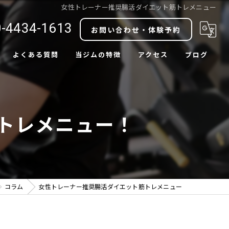
女性トレーナー推奨腸活ダイエット筋トレメニュー
-4434-1613
お問い合わせ・体験予約
よくある質問
当ジムの特徴
アクセス
ブログ
ダイエット
コラム
ボディメイク
筋トレメニュー！
肩こり改善
腰痛改善
中目黒駅近
コラム
女性トレーナー推奨腸活ダイエット筋トレメニュー