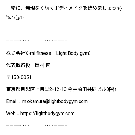
一緒に、無理なく続くボディメイクを始めましょう٩(｡
•̀ω•́｡)و✨
———–････ ････———–
株式会社X-mi fitness（Light Body gym）
代表取締役 岡村 南
〒153-0051
東京都目黒区上目黒2-12-13 今井前田共同ビル3階右
Email：m.okamura@lightbodygym.com
Web：https://lightbodygym.com
———–････ ････———–