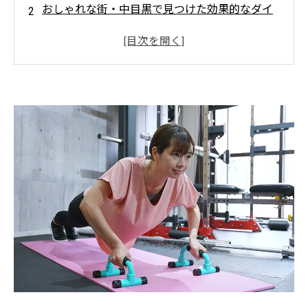
おしゃれな街・中目黒で見つけた効果的なダイ
エットメニューの秘密
専門トレーナーが教える！科学的根拠に基づく
パーソナルトレーニングの魅力
ライフスタイルに合わせた食事と運動で無理な
く続けるダイエット方法
中目黒で理想の体を手に入れた成功者たちのス
トーリーと感動のゴール
中目黒で人気のパーソナルトレーニングジム5選
とその特徴
これから始める人必見！中目黒のダイエットメ
ニューで健康にボディメイク
✨食べながらキレイに絞る！Light Body Gym
の本気ボディメイク💪