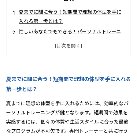
夏までに間に合う！短期間で理想の体型を手に
入れる第一歩とは？
忙しいあなたでもできる！パーソナルトレーニ
ングで効率的に健康を手に入れる方法
トレーナーが教える！短期間で効果を実感でき
る食事管理と運動の黄金バランス
モチベーションを維持する秘訣とは？夏までの
夏までに間に合う！短期間で理想の体型を手に入れる
健康習慣で挫折しないコツ
第一歩とは？
成果を最大化！夏本番に向けて無理なく続ける
パーソナルトレーニング成功ストーリー
夏までに理想の体型を手に入れるためには、効率的なパ
科学的根拠に基づく短期間健康法とは？パーソ
ーソナルトレーニングが鍵となります。短期間で効果を
ナルトレーナーが選ぶ最適プログラム紹介
実感するには、個々の体質や生活スタイルに合った最適
新しい自分に挑戦！夏までに間に合うトレーニ
なプログラムが不可欠です。専門トレーナーと共に行う