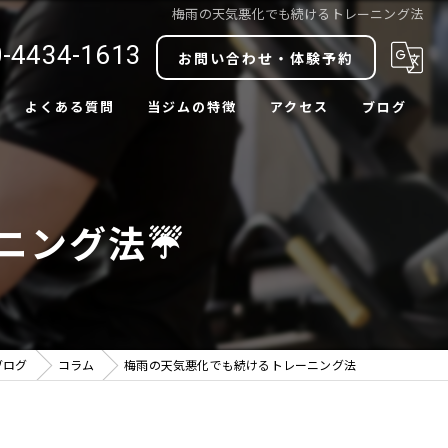
梅雨の天気悪化でも続けるトレーニング法
-4434-1613
お問い合わせ・体験予約
よくある質問
当ジムの特徴
アクセス
ブログ
ダイエット
コラム
ボディメイク
ニング法☔
肩こり改善
腰痛改善
中目黒駅近
ブログ
コラム
梅雨の天気悪化でも続けるトレーニング法