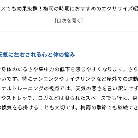
ースでも効果抜群！梅雨の時期におすすめのエクササイズ
ィションを整えるための梅雨期のポイントとモチベーショ
にしない！梅雨でも健康的な生活リズムとトレーニング習
ない！室内トレーニングのメリットと成功の秘訣
梅雨でも前向きに続けるための実践ガイドとパーソナルト
天気に左右される心と体の悩み
で身体のだるさや集中力の低下を感じやすくなります。さ
多いです。特にランニングやサイクリングなど屋外での運
ソナルトレーニングの視点では、天気の悪さを言い訳にせ
グやストレッチ、ヨガなどは限られたスペースでも行え、身
の換気を心掛けることも大切です。梅雨の季節でも継続で