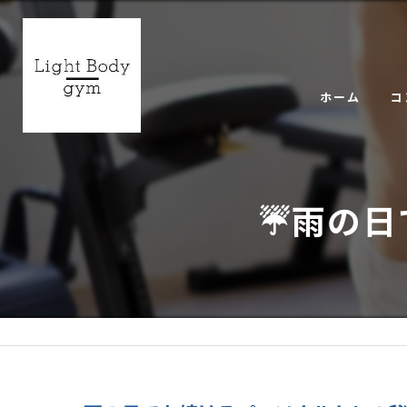
ホーム
コ
ギ
☔雨の日