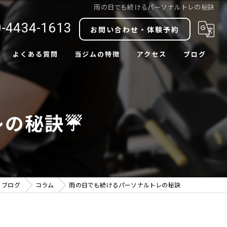
雨の日でも続けるパーソナルトレの秘訣
-4434-1613
お問い合わせ・体験予約
よくある質問
当ジムの特徴
アクセス
ブログ
ダイエット
コラム
ボディメイク
レの秘訣☔
肩こり改善
腰痛改善
中目黒駅近
ブログ
コラム
雨の日でも続けるパーソナルトレの秘訣