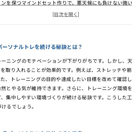
ョンを保つマインドセット作りで、悪天候にも負けない強
て変わる！雨の日トレーニングを快適にする5つのポイント
見えた理想の身体と自信。雨の日でも諦めないパーソナル
える、どんな天気でもトレーニングを継続する3つの秘訣
分のペースで！無理なく楽しく続けるパーソナルトレーニ
パーソナルトレを続ける秘訣とは？
レーニングのモチベーションが下がりがちです。しかし、
ーを取り入れることが効果的です。例えば、ストレッチや
また、トレーニングの目的や達成したい目標を改めて確認
自然とやる気が維持できます。さらに、トレーニング環境
ど、集中しやすい環境づくりが続ける秘訣です。こうした
づけるでしょう。