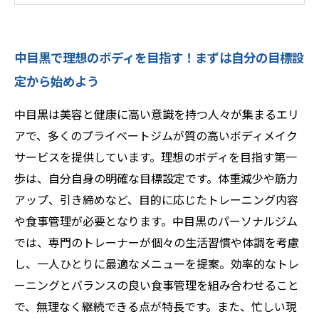
の体型へ一歩前進
専門トレーナーのサポートを最大限活用するコ
中目黒で理想のボディを目指す！まずは自分の目標設
ツとは？成果を出す秘訣公開
定から始めよう
忙しい日常でも続けられる！中目黒発の継続し
やすいボディメイクメニューの紹介
中目黒は美容と健康に高い意識を持つ人々が集まるエリ
中目黒で評判のプライベートジムまとめ〜あな
アで、多くのプライベートジムが質の高いボディメイク
たに合うジムはどこ？
サービスを提供しています。理想のボディを目指す第一
理想のボディメイクを叶えるために押さえてお
歩は、自分自身の明確な目標設定です。体重減少や筋力
きたいポイント総まとめ
アップ、引き締めなど、目的に応じたトレーニング内容
や食事管理が必要となります。中目黒のパーソナルジム
では、専門のトレーナーが個々の生活習慣や体調を考慮
し、一人ひとりに最適なメニューを提案。効率的なトレ
ーニングとバランスの良い食事管理を組み合わせること
で、無理なく継続できる点が特長です。また、忙しい現