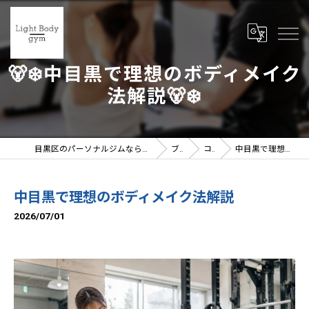
🐻‍❄️中目黒で理想のボディメイク
法解説🐻‍❄️
目黒区のパーソナルジムならLight Body gymへ | 女性トレーナー在籍
ブログ
コラム
中目黒で理想のボディメイク法解説
中目黒で理想のボディメイク法解説
2026/07/01