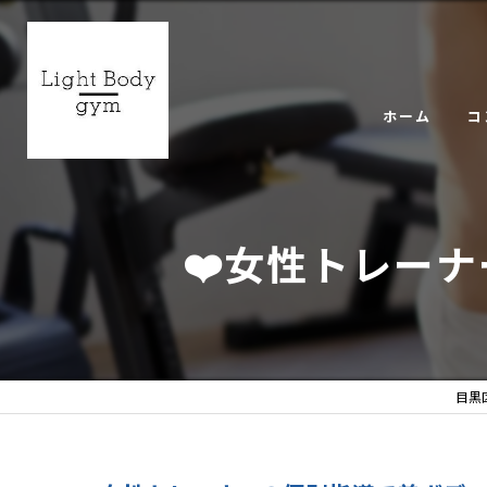
ホーム
コ
ギ
❤️女性トレー
目黒区