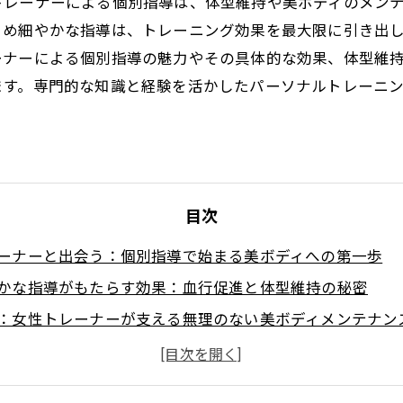
トレーナーによる個別指導は、体型維持や美ボディのメン
きめ細やかな指導は、トレーニング効果を最大限に引き出
ーナーによる個別指導の魅力やその具体的な効果、体型維
ます。専門的な知識と経験を活かしたパーソナルトレーニ
目次
ーナーと出会う：個別指導で始まる美ボディへの第一歩
かな指導がもたらす効果：血行促進と体型維持の秘密
：女性トレーナーが支える無理のない美ボディメンテナン
で実感する変化：健康的に輝く身体づくりの喜び
ボディを手に入れるまで：女性トレーナーと歩む持続可能