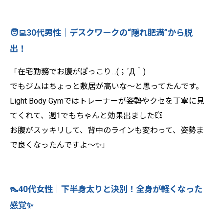
🧑‍💻30代男性｜デスクワークの“隠れ肥満”から脱
出！
「在宅勤務でお腹がぽっこり…(；´Д｀)
でもジムはちょっと敷居が高いな～と思ってたんです。
Light Body Gymではトレーナーが姿勢やクセを丁寧に見
てくれて、週1でもちゃんと効果出ました💥
お腹がスッキリして、背中のラインも変わって、姿勢ま
で良くなったんですよ～✨」
👠40代女性｜下半身太りと決別！全身が軽くなった
感覚✨