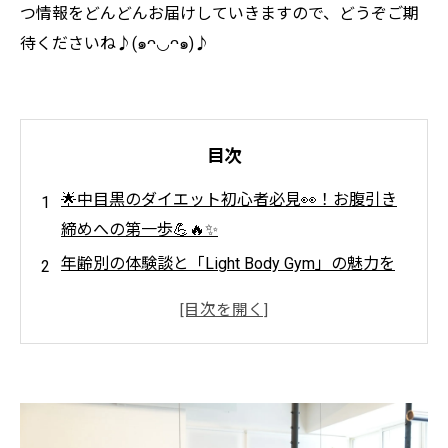
つ情報をどんどんお届けしていきますので、どうぞご期
待くださいね♪(๑ᴖ◡ᴖ๑)♪
目次
🌟中目黒のダイエット初心者必見👀！お腹引き
締めへの第一歩💪🔥✨
年齢別の体験談と「Light Body Gym」の魅力を
ご紹介💪
💫二の腕と下半身も同時にケア💪🦵！ 全身引き
締めプランで理想のボディへ🌟✨
💃20代女性｜運動初心者でも1ヶ月で実感できた
変化！