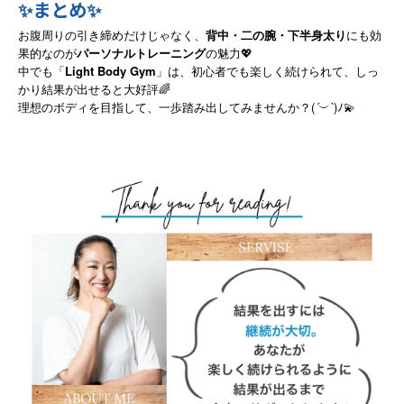
✨まとめ✨
お腹周りの引き締めだけじゃなく、
背中・二の腕・下半身太り
にも効
果的なのが
パーソナルトレーニング
の魅力💖
中でも「
Light Body Gym
」は、初心者でも楽しく続けられて、しっ
かり結果が出せると大好評🌈
(
´
`
)
理想のボディを目指して、一歩踏み出してみませんか？
︶
ﾉ
💫