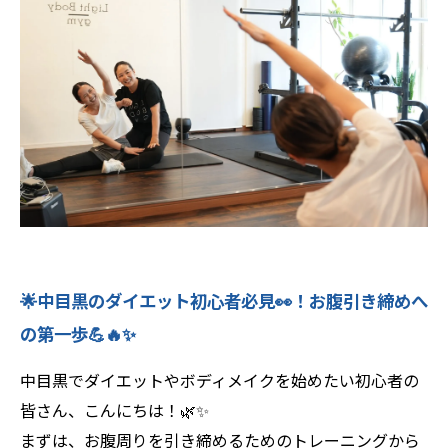
🧑‍💻30代男性｜デスクワークの“隠れ肥満”から
脱出！
👠40代女性｜下半身太りと決別！全身が軽くな
った感覚✨
💡Light Body Gymがおすすめな理由🎉
✨まとめ✨
💪Light Body Gymで理想のボディへ！ 効率
的に引き締めるパーソナルトレーニング🔥
✨
🌟中目黒のダイエット初心者必見👀！お腹引き締めへ
の第一歩💪🔥✨
中目黒でダイエットやボディメイクを始めたい初心者の
皆さん、こんにちは！🌿✨
まずは、お腹周りを引き締めるためのトレーニングから