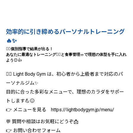
効率的に引き締めるパーソナルトレーニング
🔥✨
🧘‍♀️
個別指導で結果が出る！
あなたに最適なトレーニング
🏋️‍♂️
と食事管理
🥗
で理想の体型を手に入れ
よう
😊👍
🏋️‍♀️ Light Body Gym は、初心者から上級者まで対応のパ
ーソナルジム✨
目的に合った多彩なメニューで、理想のカラダをサポー
トします💪😊
👉 メニューを見る https://lightbodygym.jp/menu/
💬 質問や相談はお気軽にどうぞ📩
👉 お問い合わせフォーム