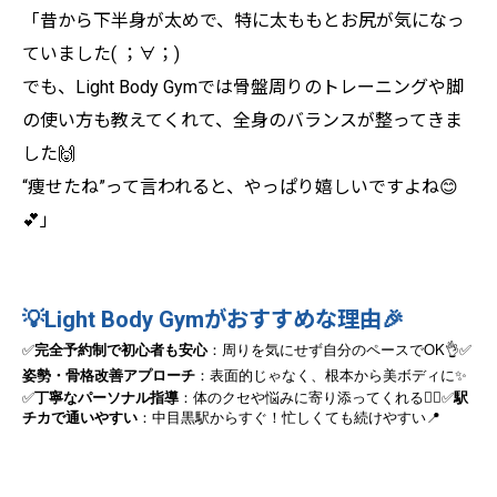
「昔から下半身が太めで、特に太ももとお尻が気になっ
ていました( ；∀；)
でも、Light Body Gymでは骨盤周りのトレーニングや脚
の使い方も教えてくれて、全身のバランスが整ってきま
した🙌
“痩せたね”って言われると、やっぱり嬉しいですよね😊
💕」
💡Light Body Gymがおすすめな理由🎉
OK
✅
完全予約制で初心者も安心
：周りを気にせず自分のペースで
👌
✅
姿勢・骨格改善アプローチ
：表面的じゃなく、根本から美ボディに
✨
✅
丁寧なパーソナル指導
：体のクセや悩みに寄り添ってくれる
🙆‍♀️
✅
駅
チカで通いやすい
：中目黒駅からすぐ！忙しくても続けやすい
📍