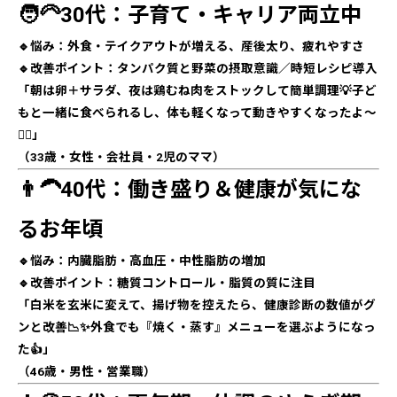
🧑‍🦳30代：子育て・キャリア両立中
🔹悩み：外食・テイクアウトが増える、産後太り、疲れやすさ
🔹改善ポイント：タンパク質と野菜の摂取意識／時短レシピ導入
「朝は卵＋サラダ、夜は鶏むね肉をストックして簡単調理💡子ど
もと一緒に食べられるし、体も軽くなって動きやすくなったよ〜
🏃‍♀️」
（33歳・女性・会社員・2児のママ）
👨‍🦱40代：働き盛り＆健康が気にな
るお年頃
🔹悩み：内臓脂肪・高血圧・中性脂肪の増加
🔹改善ポイント：糖質コントロール・脂質の質に注目
「白米を玄米に変えて、揚げ物を控えたら、健康診断の数値がグ
ンと改善📉✨外食でも『焼く・蒸す』メニューを選ぶようになっ
た👍」
（46歳・男性・営業職）