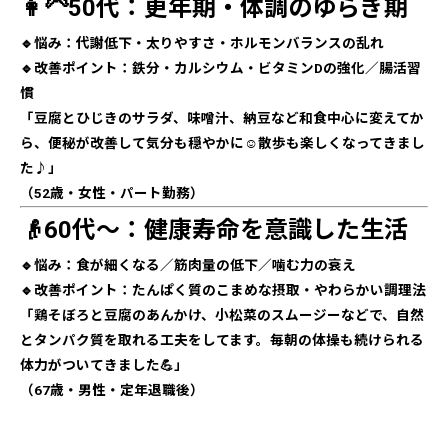
👩‍🦳50代：更年期・体調のゆらぎ期
🔹悩み：代謝低下・太りやすさ・ホルモンバランスの乱れ
🔹改善ポイント：鉄分・カルシウム・ビタミンDの強化／腸活習
慣
「豆腐とひじきのサラダ、味噌汁、納豆など和食中心に変えてか
ら、便秘が改善して気分も穏やかに☺️散歩も楽しくなってきまし
た♪」
（52歳・女性・パート勤務）
👴60代〜：健康寿命を意識した生活
🔹悩み：食が細くなる／筋肉量の低下／噛む力の衰え
🔹改善ポイント：たんぱく質のこまめな摂取・やわらかい調理法
「鶏そぼろと豆腐のあんかけ、小松菜のスムージーなどで、自然
とタンパク質を取れる工夫をしてます。毎朝の体操も続けられる
体力がついてきました💪」
（67歳・男性・定年退職後）