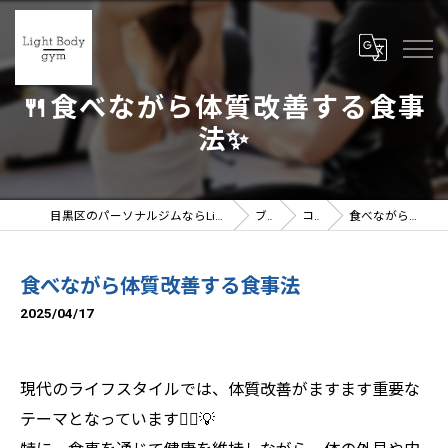
🍴食べながら体質改善する食事
法✨
目黒区のパーソナルジムならLight Body gymへ | 女性トレーナー在籍
ブログ
コラム
食べながら体質改善する食事法
食べながら体質改善する食事法
2025/04/17
現代のライフスタイルでは、体質改善がますます重要な
テーマとなっています🧘‍♀️💡