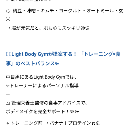
👉 納豆・味噌・キムチ・ヨーグルト・オートミール・玄
米
→ 腸が元気だと、肌も心もスッキリ😆🌸
🏋️‍♀️Light Body Gymが提案する！ 「トレーニング×食
事」のベストバランス✨
中目黒にあるLight Body Gymでは、
✨トレーナーによるパーソナル指導
＋
🍱 管理栄養士監修の食事アドバイスで、
ボディメイクを完全サポート！💯🎯
🔹トレーニング前 → バナナ＋プロテイン🍌💪