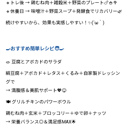
🔹トレ後 → 鶏むね肉＋雑穀米＋野菜のプレート🍗🍚🥦
🔹休養日 → 味噌汁＋野菜スープ＋発酵食でリカバリー🌿
続けやすいから、効果も実感しやすい！✨(´ω｀)
🍳おすすめ簡単レシピ🧑‍🍳
🥗 豆腐とアボカドのサラダ
絹豆腐＋アボカド＋レタス＋くるみ＋自家製ドレッシン
グで
→ 満腹感＆美肌サポート💖😋
🍽️ グリルチキンのパワーボウル
鶏むね肉＋玄米＋ブロッコリー＋ゆで卵＋ナッツ
→ 栄養バランス◎＆満足感MAX🌟