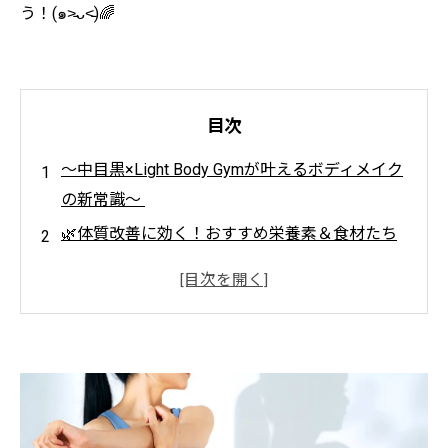
う！(๑˃̵ᴗ˂̵)🌈
目次
〜中目黒×Light Body Gymが叶えるボディメイク
の新常識〜
🌿体質改善に効く！おすすめ栄養素＆食材たち
🍅🐟🥬
🏋️‍♀️Light Body Gymが提案する！ 「トレーニング
×食事」のベストバランス✨
🍳おすすめ簡単レシピ🧑‍🍳
「食べながらキレイに！年代別・体質改善のリ
アル体験談」🍽️✨