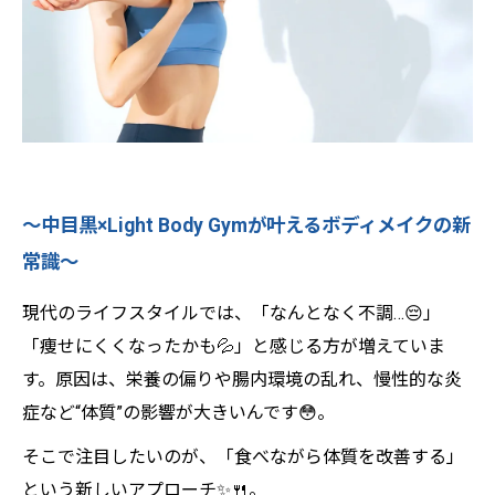
📍中目黒で「食事×運動×習慣化」をスタート🌈
🌟Let’s Start！あなたの“体質改善ライフ”✨
💪Light Body Gymで理想のボディへ！ 効率
的に引き締めるパーソナルトレーニング🔥
✨
〜中目黒×Light Body Gymが叶えるボディメイクの新
常識〜
現代のライフスタイルでは、「なんとなく不調…😔」
「痩せにくくなったかも💦」と感じる方が増えていま
す。原因は、栄養の偏りや腸内環境の乱れ、慢性的な炎
症など“体質”の影響が大きいんです😳。
そこで注目したいのが、「食べながら体質を改善する」
という新しいアプローチ✨🍴。