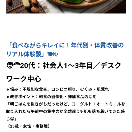
「食べながらキレイに！年代別・体質改善の
リアル体験談」🍽️✨
🧑‍🦰20代：社会人1〜3年目／デスク
ワーク中心
🔹悩み：不規則な食事、コンビニ頼り、むくみ・肌荒れ
🔹改善ポイント：朝食の習慣化・発酵食品の活用
「朝ごはんを抜きがちだったけど、ヨーグルト＋オートミールを
取り入れたら午前中の集中力が全然違う✨肌も落ち着いてきた感
じ😊」
（25歳・女性・事務職）