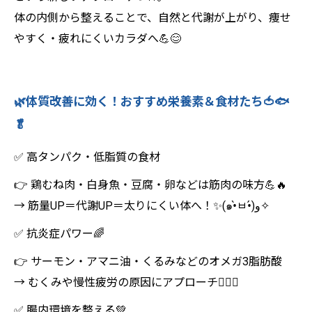
体の内側から整えることで、自然と代謝が上がり、痩せ
やすく・疲れにくいカラダへ💪😊
🌿体質改善に効く！おすすめ栄養素＆食材たち🍅🐟
🥬
✅ 高タンパク・低脂質の食材
👉 鶏むね肉・白身魚・豆腐・卵などは筋肉の味方💪🔥
→ 筋量UP＝代謝UP＝太りにくい体へ！✨(๑•̀ㅂ•́)و✧
✅ 抗炎症パワー🌈
👉 サーモン・アマニ油・くるみなどのオメガ3脂肪酸
→ むくみや慢性疲労の原因にアプローチ🧘‍♀️✨
✅ 腸内環境を整える💚