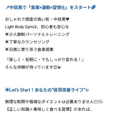
📍中目黒で「食事×運動×習慣化」をスタート🌈
おしゃれで感度の高い街・中目黒🧡
Light Body Gymは、初心者も安心な
🌟少人数制パーソナルトレーニング
🌟丁寧なカウンセリング
🌟日常に寄り添う食事提案
「楽しく・気軽に・でもしっかり変わる！」
そんな体験が待っています😊💫
🌟Let’s Start！あなたの“体質改善ライフ”✨
無理な制限や極端なダイエットは必要ありません🙅‍♀️💦
【正しい知識＋美味しく食べる習慣】があれば、