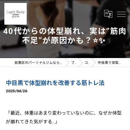
40代からの体型崩れ、実は”筋肉
不足”が原因かも？⭐️✨
目黒区のパーソナルジムならLight Body gymへ | 女性トレーナー在籍
ブログ
コラム
中目黒で体型崩れを改善する筋トレ法
中目黒で体型崩れを改善する筋トレ法
2025/04/26
「最近、体重はあまり変わっていないのに、なぜか体型
が崩れてきた気がする…」