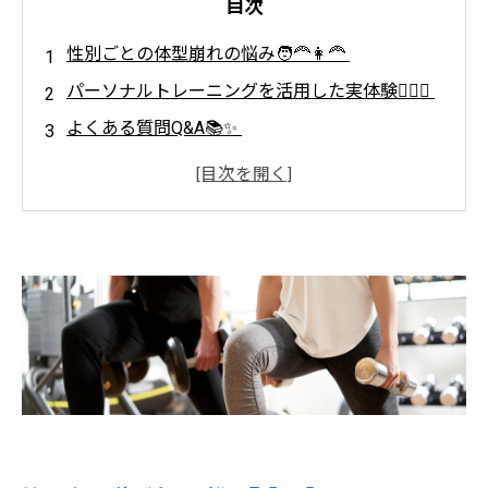
目次
性別ごとの体型崩れの悩み🧑‍🦰👩‍🦰
パーソナルトレーニングを活用した実体験🏋️‍♀️✨
よくある質問Q&A📚✨
最後に🌸
💪Light Body Gymで理想のボディへ！ 効率
的に引き締めるパーソナルトレーニング🔥
✨