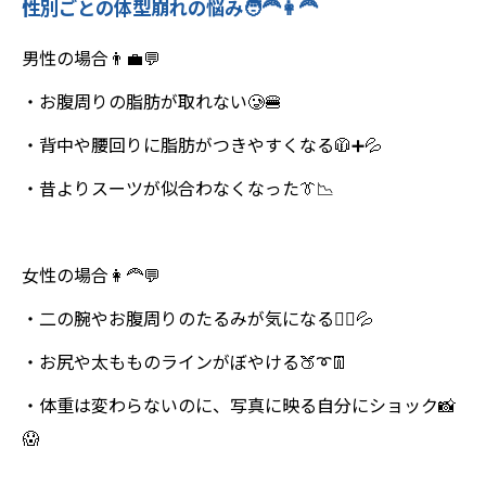
性別ごとの体型崩れの悩み🧑‍🦰👩‍🦰
男性の場合👨‍💼💬
・お腹周りの脂肪が取れない🥲🍔
・背中や腰回りに脂肪がつきやすくなる🧥➕💦
・昔よりスーツが似合わなくなった👔📉
女性の場合👩‍🦰💬
・二の腕やお腹周りのたるみが気になる🙋‍♀️💦
・お尻や太もものラインがぼやける🍑➰👖
・体重は変わらないのに、写真に映る自分にショック📸
😱