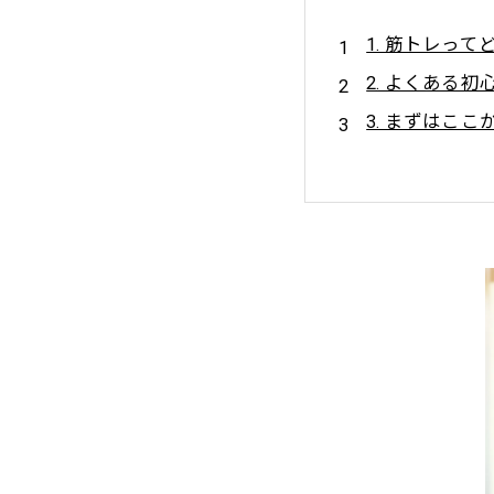
1. 筋トレっ
2. よくある初
3. まずはこ
4. 性別・年
5. パーソナ
6. まずは「習
7. 最後に…あ
💪Lig