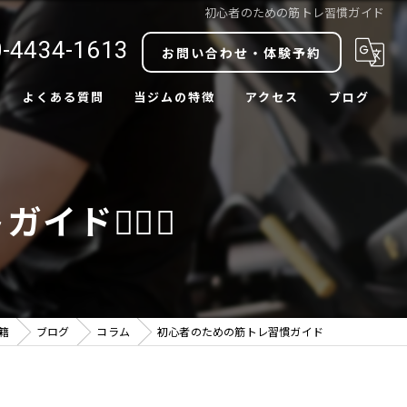
初心者のための筋トレ習慣ガイド
-4434-1613
お問い合わせ・体験予約
よくある質問
当ジムの特徴
アクセス
ブログ
ダイエット
コラム
ボディメイク
🏋️‍♂️✨
肩こり改善
腰痛改善
中目黒駅近
在籍
ブログ
コラム
初心者のための筋トレ習慣ガイド