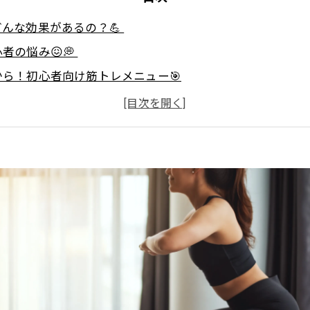
てどんな効果があるの？💪
心者の悩み😖💭
こから！初心者向け筋トレメニュー🎯
代別のお悩みと筋トレのポイント👫🎯
ルトレーニング活用体験談📖✨
慣化」がゴール🏁
なたにエールを📣🌈
ht Body Gymで理想のボディへ！ 効率的に引き締めるパーソ