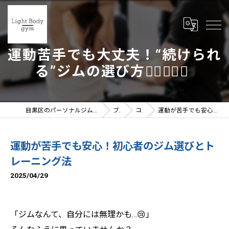
運動苦手でも大丈夫！“続けられ
る”ジムの選び方🏃‍♀️🏃‍♂️✨
目黒区のパーソナルジムならLight Body gymへ | 女性トレーナー在籍
ブログ
コラム
運動が苦手でも安心！初心者のジム選びとトレーニング法
運動が苦手でも安心！初心者のジム選びとト
レーニング法
2025/04/29
「ジムなんて、自分には無理かも…😢」