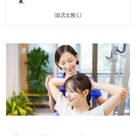
🔥
3. トレーナーとの相性も超重要！🤝💬
4. “結果”ではなく“変化”を楽しめるジムを🌟😊
5.パーソナルトレーニング＆ジム Q&Aまとめ💬
🏋️‍♂️
最後に…40代・50代のあなたへ🍀📣
💪Light Body Gymで理想のボディへ！ 効率
的に引き締めるパーソナルトレーニング🔥
✨