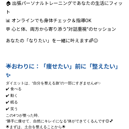
🏠 出張パーソナルトレーニングであなたの生活にフィッ
ト
📊 オンラインでも身体チェック＆指導OK
💬 心と体、両方から寄り添う“対話重視”のセッション
あなたの「なりたい」を一緒に叶えます🌈😊
🌟おわりに：「痩せたい」前に「整えたい」
✨
ダイエットは、“自分を整える旅”の一部にすぎません🌿✨
✔️ 食べる
✔️ 動く
✔️ 眠る
✔️ 笑う
この4つが整った時、
“勝手に痩せて、自然にキレイになる”体ができてくるんです😊💕
🌟まずは、土台を整えることから🌟