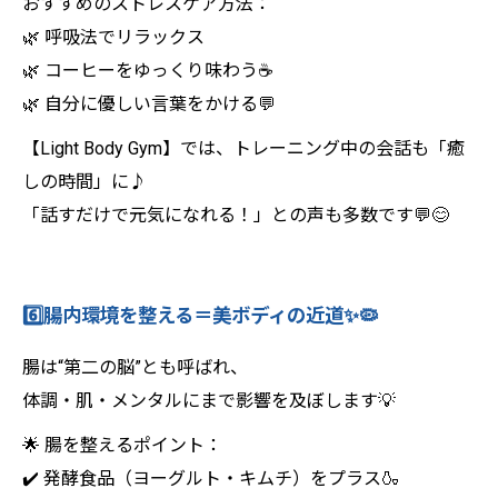
おすすめのストレスケア方法：
🌿 呼吸法でリラックス
🌿 コーヒーをゆっくり味わう☕
🌿 自分に優しい言葉をかける💬
【Light Body Gym】では、トレーニング中の会話も「癒
しの時間」に♪
「話すだけで元気になれる！」との声も多数です💬😊
6️⃣腸内環境を整える＝美ボディの近道✨🦠
腸は“第二の脳”とも呼ばれ、
体調・肌・メンタルにまで影響を及ぼします💡
🌟 腸を整えるポイント：
✔️ 発酵食品（ヨーグルト・キムチ）をプラス🍶