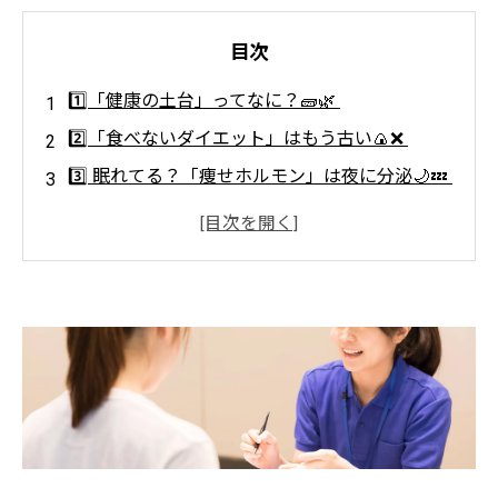
目次
1️⃣「健康の土台」ってなに？🧱🌿
2️⃣「食べないダイエット」はもう古い🍙❌
3️⃣ 眠れてる？「痩せホルモン」は夜に分泌🌙💤
4️⃣「運動＝追い込む」は卒業！😊🏃‍♀️💨
5️⃣ストレスケア＝ダイエットケア🧘‍♀️💗
6️⃣腸内環境を整える＝美ボディの近道✨🦠
7️⃣一人で頑張らない！プロの力を借りよう🤝🔥
🌟おわりに：「痩せたい」前に「整えたい」✨
💪Light Body Gymで理想のボディへ！ 効率
的に引き締めるパーソナルトレーニング🔥
✨