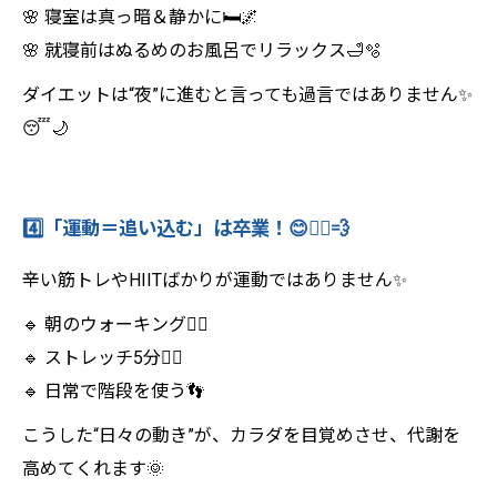
🌸 寝室は真っ暗＆静かに🛏️🌌
🌸 就寝前はぬるめのお風呂でリラックス🛁🫧
ダイエットは“夜”に進むと言っても過言ではありません✨
😴🌙
4️⃣「運動＝追い込む」は卒業！😊🏃‍♀️💨
辛い筋トレやHIITばかりが運動ではありません✨
🔹 朝のウォーキング🚶‍♀️
🔹 ストレッチ5分🧘‍♀️
🔹 日常で階段を使う👣
こうした“日々の動き”が、カラダを目覚めさせ、代謝を
高めてくれます🌞