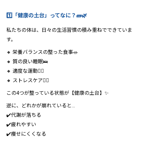
1️⃣「健康の土台」ってなに？🧱🌿
私たちの体は、日々の生活習慣の積み重ねでできていま
す。
🔸 栄養バランスの整った食事🥗
🔸 質の良い睡眠🛌
🔸 適度な運動🚶‍♀️
🔸 ストレスケア🧘‍♀️
この4つが整っている状態が【健康の土台】✨
逆に、どれかが崩れていると…
✔️代謝が落ちる
✔️疲れやすい
✔️痩せにくくなる