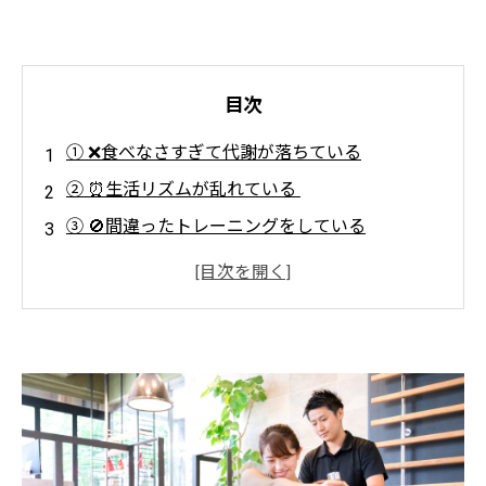
目次
① ❌食べなさすぎて代謝が落ちている
② ⏰生活リズムが乱れている
③ 🚫間違ったトレーニングをしている
④ 💭ストレスが溜まりすぎている
⑤ 💩腸内環境が乱れている
⑥ 📉数字（体重）ばかりを追っている
⑦ 🧍‍♀️一人で抱え込みすぎている
🎯おわりに：痩せない理由に気づいた瞬間、変
化が始まる✨
💪Light Body Gymで理想のボディへ！ 効率