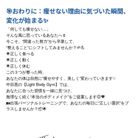
🎯おわりに：痩せない理由に気づいた瞬間、
変化が始まる✨
「何しても痩せない…」
そんな風に思っているあなたへ🌷
今こそ、“間違った努力”から卒業して、
“整えること”にシフトしてみませんか？🌱💪
🌟正しく食べる
🌟正しく動く
🌟正しく休む
この３つが整った時、
あなたの体は自然に“痩せやすく、美しく”変わっていきます✨
中目黒の【Light Body Gym】では、
あなたに合った習慣を一緒に見つけ、
無理なく続く“本当のボディメイク”をご提案します😊🧡
“
”
🏡
出張パーソナルトレーニングで、
あなたの毎日に
正しい選択
をプ
ラスしませんか？
📦🌟