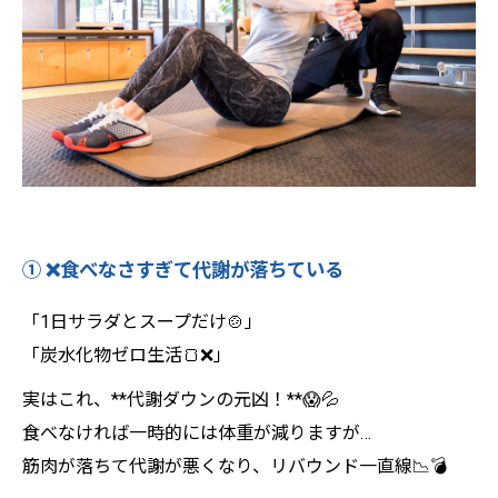
的に引き締めるパーソナルトレーニング🔥
✨
① ❌食べなさすぎて代謝が落ちている
「1日サラダとスープだけ🍲」
「炭水化物ゼロ生活🍞❌」
実はこれ、**代謝ダウンの元凶！**😱💦
食べなければ一時的には体重が減りますが…
筋肉が落ちて代謝が悪くなり、リバウンド一直線📉💣