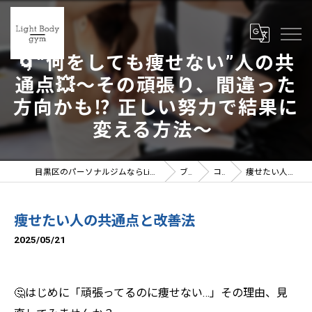
🌀“何をしても痩せない”人の共
通点💥～その頑張り、間違った
方向かも⁉ 正しい努力で結果に
変える方法～
目黒区のパーソナルジムならLight Body gymへ | 女性トレーナー在籍
ブログ
コラム
痩せたい人の共通点と改善法
痩せたい人の共通点と改善法
2025/05/21
🤔はじめに「頑張ってるのに痩せない…」その理由、見