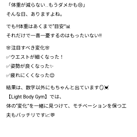
「体重が減らない…もうダメかも😢」
そんな日、ありますよね。
でも‼️体重はあくまで“目安”📊
それだけで一喜一憂するのはもったいない‼️
🌸注目すべき変化🌸
✅ウエストが細くなった！
✅姿勢が良くなった✨
✅疲れにくくなった😌
結果は、数字以外にもちゃんと出ています🪞💓
【Light Body Gym】では、
体の“変化”を一緒に見つけて、モチベーションを保つ工
夫もバッチリです📈💬