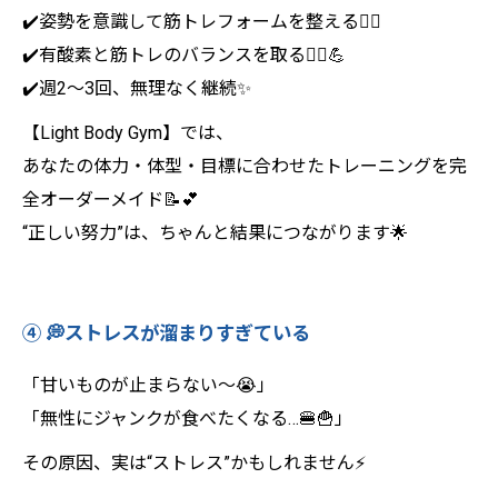
✔️姿勢を意識して筋トレフォームを整える🏋️‍♀️
✔️有酸素と筋トレのバランスを取る🚶‍♀️💪
✔️週2～3回、無理なく継続✨
【Light Body Gym】では、
あなたの体力・体型・目標に合わせたトレーニングを完
全オーダーメイド📝💕
“正しい努力”は、ちゃんと結果につながります🌟
④ 💭ストレスが溜まりすぎている
「甘いものが止まらない〜😭」
「無性にジャンクが食べたくなる…🍔🍟」
その原因、実は“ストレス”かもしれません⚡