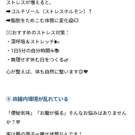
ストレスが増えると、
➡️コルチゾール（ストレスホルモン）↑
➡️脂肪をためこむ体質に変化😱💥
🧘‍♀️おすすめのストレス対策：
・深呼吸＆ストレッチ🌬️
・1日5分の自分時間☕📚
・無理せず休む日をつくる🌿
心が整えば、体も自然に整います😊🧡
⑤ 💩腸内環境が乱れている
「便秘気味」「お腹が張る」そんなお悩みはありません
か？💬
実は腸の調子＝痩せ体質なんです！