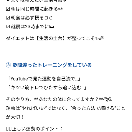
🌟まずは整えたい生活習慣🌟
☑️ 朝は同じ時間に起きる🌞
☑️ 朝食は必ず摂る🍞🥚
☑️ 就寝は23時までに🛌
ダイエットは【生活の土台】が整ってこそ✨🌈
③ 🚫間違ったトレーニングをしている
「YouTubeで見た運動を自己流で…」
「キツい筋トレでひたすら追い込む…」
そのやり方、**あなたの体に合ってますか？**🤔💦
運動は“やればいい”ではなく、“合った方法で続ける”こと
が大切！
🙆‍♀️正しい運動のポイント：