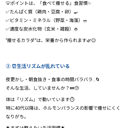
💡ポイントは、「食べて痩せる」食習慣✨
✅たんぱく質（鶏肉・豆腐・卵）🍳
✅ビタミン・ミネラル（野菜・海藻）🥗
✅適度な炭水化物（玄米・雑穀）🍚
“痩せるカラダ”は、栄養から作られます🌿😊
② ⏰生活リズムが乱れている
夜更かし・朝食抜き・食事の時間バラバラ…🌀
そんな生活、していませんか？💤😓
体は「リズム」で動いています⏱️
特に40代以降は、ホルモンバランスの影響で痩せにくく
なりがち。