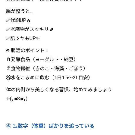
腸が整うと…
✅代謝UP🔥
✅老廃物がスッキリ🚽
✅肌ツヤもUP✨
🌱腸活のポイント：
🥛発酵食品（ヨーグルト・納豆）
🥬食物繊維（きのこ・海藻・ごぼう）
🚰水をこまめに飲む（1日1.5～2L目安）
体の内側から美しくなる習慣、始めてみましょう
✨(⁎⁍̴̆Ɛ⁍̴̆⁎)
⑥ 📉数字（体重）ばかりを追っている