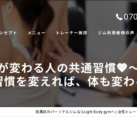
070
ンセプト
メニュー
トレーナー挨拶
ジム利用者様の声
ャラリー
体が変わる人の共通習慣💖
習慣を変えれば、体も変わ
目黒区のパーソナルジムならLight Body gymへ | 女性トレ