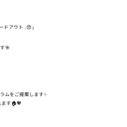
ドアウト…😓」
す🎯
プログラムをご提案します✨
す🏠💖