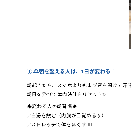
① 🌅朝を整える人は、1日が変わる！
朝起きたら、スマホよりもまず窓を開けて深呼吸
朝日を浴びて体内時計をリセット✨
☀️変わる人の朝習慣☀️
✅白湯を飲む（内臓が目覚める💧）
✅ストレッチで体をほぐす🧘‍♀️