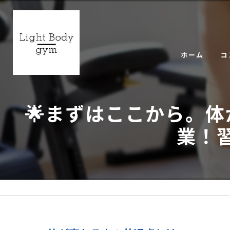
ホーム
コ
ギ
🌟まずはここから。
業！