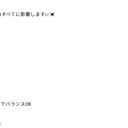
べてに影響します📈💓
でバランスOK
