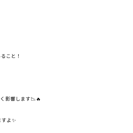
いること！
影響します📉🔥
ますよ✨