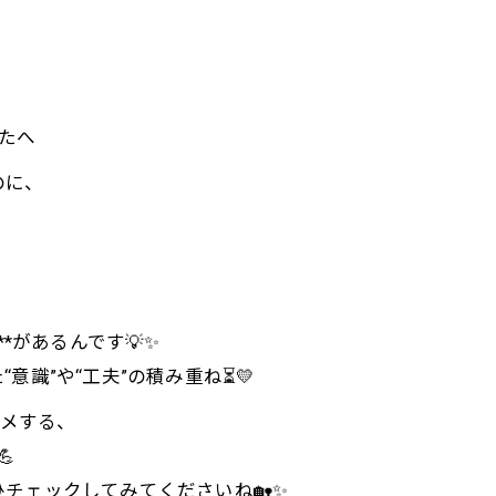
なたへ
のに、
*があるんです💡✨
識”や“工夫”の積み重ね⏳💛
ススメする、

チェックしてみてくださいね🏡✨