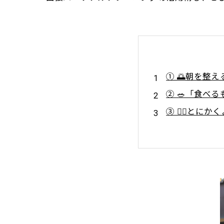
① 🌅朝を整
② 🥗「食べ
③ 🚶‍♀️と
④ 🏋️‍♂️ト
⑤ 😌“頑張
⑥ ✨小さな変
⑦ 🤝誰かと
🌈おわりに：
💪Lig