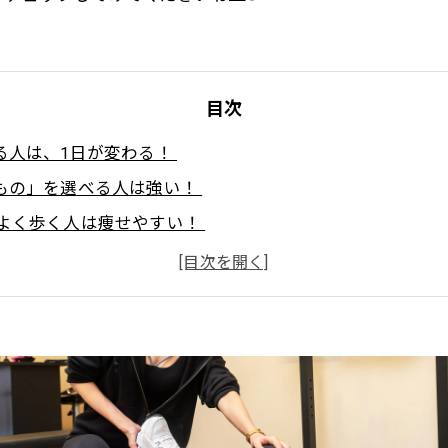
目次
える人は、1日が変わる！
るもの」を選べる人は強い！
にかくよく歩く人は痩せやすい！
レーニングは“習慣化”がカギ
りすぎない”ことも上手にできる
化を見逃さない
一緒に進めている！
変化のカギは“習慣”にあり✨
ht Body Gymで理想のボディへ！ 効率的に引き締めるパーソ