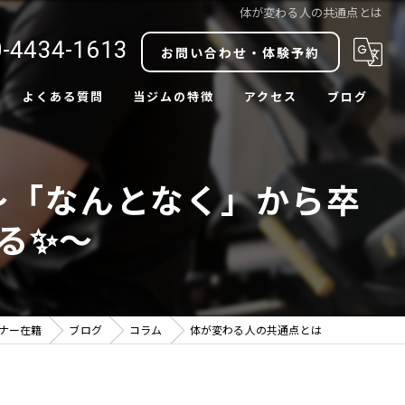
体が変わる人の共通点とは
-4434-1613
お問い合わせ・体験予約
よくある質問
当ジムの特徴
アクセス
ブログ
ダイエット
コラム
〜「なんとなく」から卒
ボディメイク
る✨〜
肩こり改善
腰痛改善
中目黒駅近
ーナー在籍
ブログ
コラム
体が変わる人の共通点とは