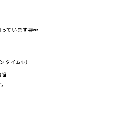
ています🛀💤
デンタイム✨）
💣
す。