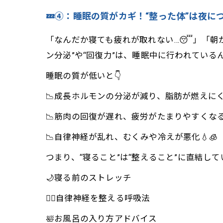
💤④：睡眠の質がカギ！“整った体”は夜につく
「なんだか寝ても疲れが取れない…😴」「朝
ン分泌”や“回復力”は、睡眠中に行われているんで
睡眠の質が低いと👇
📉成長ホルモンの分泌が減り、脂肪が燃えにく
📉筋肉の回復が遅れ、疲労がたまりやすくなる
📉自律神経が乱れ、むくみや冷えが悪化💧🧊
つまり、“寝ること”は“整えること”に直結してい
🌙寝る前のストレッチ
🧘‍♀️自律神経を整える呼吸法
🛀お風呂の入り方アドバイス