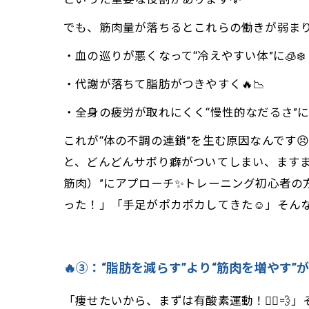
でも、筋肉量が落ちるとこれらの働きが弱まり
・血の巡りが悪くなって“冷えやすい体”に🧊❄️
・代謝が落ちて脂肪がつきやすく🔥📉
・全身の疲労が取れにくく“慢性的なだるさ”に😵‍
これが“体の不調の連鎖”を生む原因なんです
と、どんどんサボり癖がついてしまい、ますます不
筋肉）”にアプローチ✨トレーニング初心者の
った！」「手足がポカポカしてきた☺️」そんな
🔥③：“脂肪を減らす”より“筋肉を増やす”が
「痩せたいから、まずは有酸素運動！🏃‍♀️