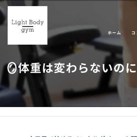
ホーム
コ
ギ
🪞体重は変わらないのに