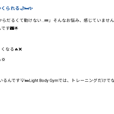
られる🌙🛏️✨
からだるくて動けない…💤」そんなお悩み、感じていません
す🌃🌟
くなる🔥❌
💢
るんです💡🛌Light Body Gymでは、トレーニング