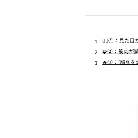
🧍‍♀️①：見た
🧩②：筋肉が
🔥③：“脂肪を
💤④：睡眠の質
💡⑤：運動×
🚪⑥：変わり
🌟【まとめ】
💪Lig