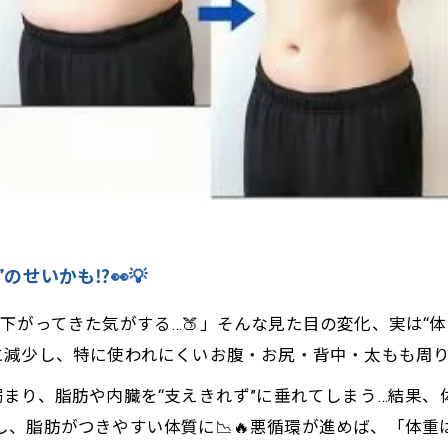
”のせいかも⁉️👀💡
下がってきた気がする…🍑」そんな見た目の変化、実は“体
然に減少し、特に使われにくいお腹・お尻・背中・太もも周り
まり、脂肪や内臓を“支えきれず”に垂れてしまう…結果
下し、脂肪がつきやすい体質に📉🔥悪循環が進めば、「体