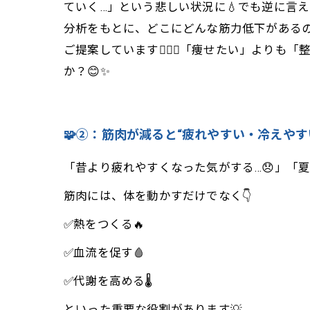
ていく…」という悲しい状況に💧でも逆に言えば、
分析をもとに、どこにどんな筋力低下があるの
ご提案しています🏋️‍♀️🌿「痩せたい」
か？😊✨
🧩②：筋肉が減ると“疲れやすい・冷えやすい
「昔より疲れやすくなった気がする…😞」「夏
筋肉には、体を動かすだけでなく👇
✅熱をつくる🔥
✅血流を促す🩸
✅代謝を高める🌡️
といった重要な役割があります💡