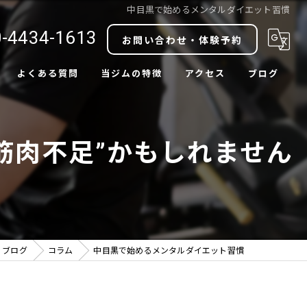
中目黒で始めるメンタルダイエット習慣
-4434-1613
お問い合わせ・体験予約
よくある質問
当ジムの特徴
アクセス
ブログ
ダイエット
コラム
“筋肉不足”かもしれません
ボディメイク
肩こり改善
腰痛改善
中目黒駅近
ブログ
コラム
中目黒で始めるメンタルダイエット習慣