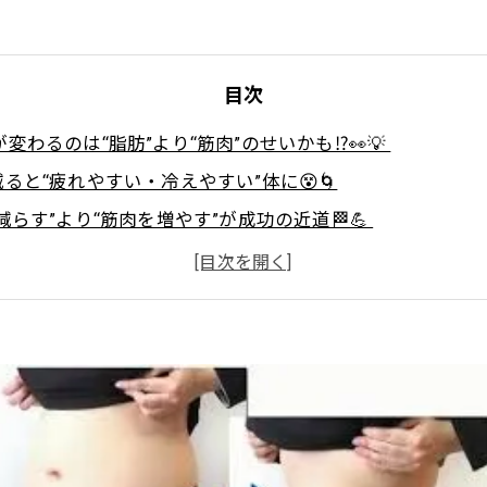
目次
目が変わるのは“脂肪”より“筋肉”のせいかも⁉️👀💡
減ると“疲れやすい・冷えやすい”体に😵🌀
減らす”より“筋肉を増やす”が成功の近道🏁💪
がカギ！“整った体”は夜につくられる🌙🛏️✨
筋肉×睡眠＝最強の代謝アップ習慣🌿🔥✨
たいあなたへ。今こそ“整える習慣”を始めよう🌅🌱💪

ht Body Gymで理想のボディへ！ 効率的に引き締めるパーソ