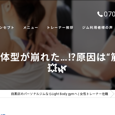
070
ンセプト
メニュー
トレーナー挨拶
ジム利用者様の声
ャラリー
体型が崩れた…⁉️原因は
💥🌿
目黒区のパーソナルジムならLight Body gymへ | 女性トレーナー在籍