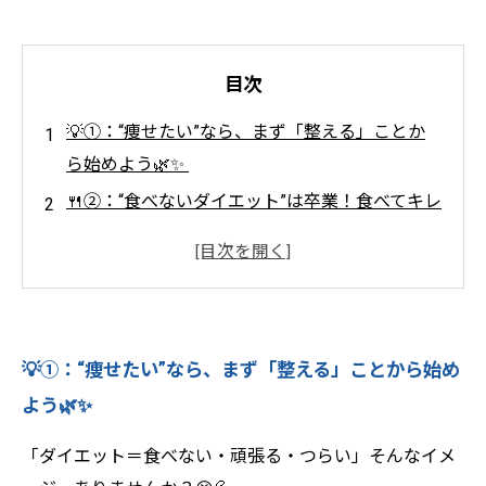
目次
💡①：“痩せたい”なら、まず「整える」ことか
ら始めよう🌿✨
🍴②：“食べないダイエット”は卒業！食べてキレ
イに痩せよう🍓✨
🏃‍♀️③：運動は“キツさ”より“心地よさ”が大事💓
🌈
🧘‍♀️④：睡眠とリラックスが“痩せ体質”のカギ🛏️
💡①：“痩せたい”なら、まず「整える」ことから始め
💤🌙
よう🌿✨
🧠⑤：継続の秘訣は“感情に寄り添うこと”🌷💬
✨
「ダイエット＝食べない・頑張る・つらい」そんなイメ
🚪⑥：“変わりたい”と思った今が、最高のスタ