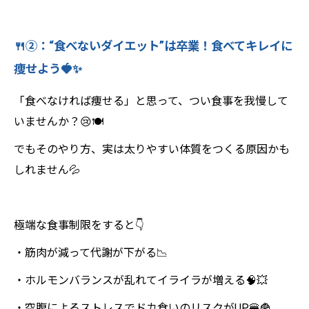
🍴②：“食べないダイエット”は卒業！食べてキレイに
痩せよう🍓✨
「食べなければ痩せる」と思って、つい食事を我慢して
いませんか？😢🍽️
でもそのやり方、実は太りやすい体質をつくる原因かも
しれません💦
極端な食事制限をすると👇
・筋肉が減って代謝が下がる📉
・ホルモンバランスが乱れてイライラが増える🧠💥
・空腹によるストレスでドカ食いのリスクがUP🍔🍟