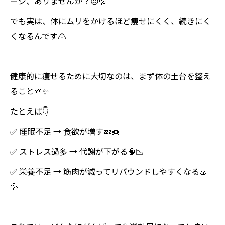
ージ、ありませんか？😣💦
ートタイミング💪🌱🌟
でも実は、体にムリをかけるほど痩せにくく、続きにく
💬【まとめ】🌿
くなるんです⚠️
💪Light Body Gymで理想のボディへ！ 効率
的に引き締めるパーソナルトレーニング🔥
✨
健康的に痩せるために大切なのは、まず体の土台を整え
ること🌱✨
たとえば👇
✅ 睡眠不足 → 食欲が増す💤🍩
✅ ストレス過多 → 代謝が下がる🧠📉
✅ 栄養不足 → 筋肉が減ってリバウンドしやすくなる🍙
💦