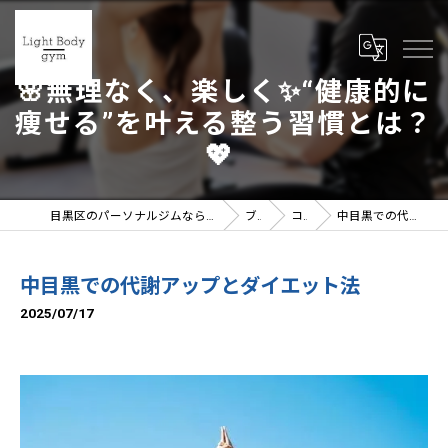
🌸無理なく、楽しく✨“健康的に
痩せる”を叶える整う習慣とは？
💖
目黒区のパーソナルジムならLight Body gymへ | 女性トレーナー在籍
ブログ
コラム
中目黒での代謝アップとダイエット法
中目黒での代謝アップとダイエット法
2025/07/17