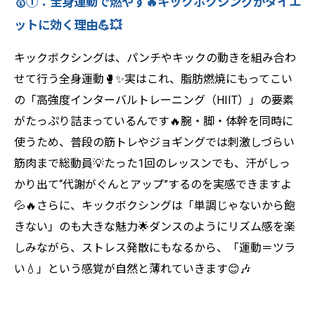
🥇①：全身運動で燃やす🔥キックボクシングがダイエ
ットに効く理由💪💥
キックボクシングは、パンチやキックの動きを組み合わ
せて行う全身運動🥊✨実はこれ、脂肪燃焼にもってこい
の「高強度インターバルトレーニング（HIIT）」の要素
がたっぷり詰まっているんです🔥腕・脚・体幹を同時に
使うため、普段の筋トレやジョギングでは刺激しづらい
筋肉まで総動員💡たった1回のレッスンでも、汗がしっ
かり出て“代謝がぐんとアップ”するのを実感できますよ
💦🔥さらに、キックボクシングは「単調じゃないから飽
きない」のも大きな魅力🌟ダンスのようにリズム感を楽
しみながら、ストレス発散にもなるから、「運動＝ツラ
い💧」という感覚が自然と薄れていきます😊🎶