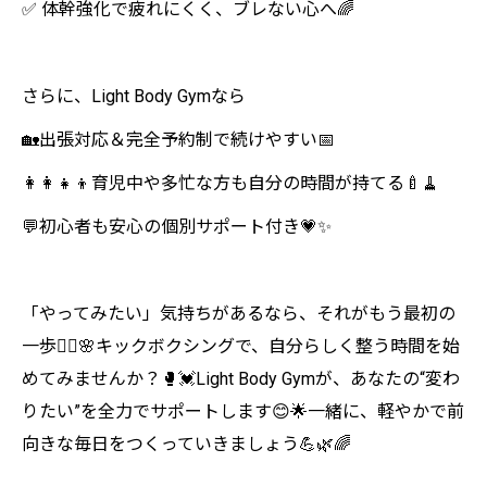
✅ 体幹強化で疲れにくく、ブレない心へ🌈
さらに、Light Body Gymなら
🏡出張対応＆完全予約制で続けやすい📅
👩‍👩‍👧‍👦育児中や多忙な方も自分の時間が持てる🍼🧹
💬初心者も安心の個別サポート付き💗✨
「やってみたい」気持ちがあるなら、それがもう最初の
一歩🚶‍♀️🌸キックボクシングで、自分らしく整う時間を始
めてみませんか？🥊💓Light Body Gymが、あなたの“変わ
りたい”を全力でサポートします😊🌟一緒に、軽やかで前
向きな毎日をつくっていきましょう💪🌿🌈