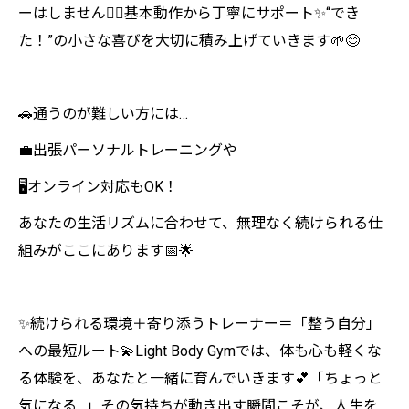
ーはしません🙅‍♀️基本動作から丁寧にサポート✨“でき
た！”の小さな喜びを大切に積み上げていきます🌱😊
🚗通うのが難しい方には…
💼出張パーソナルトレーニングや
🖥️オンライン対応もOK！
あなたの生活リズムに合わせて、無理なく続けられる仕
組みがここにあります📅🌟
✨続けられる環境＋寄り添うトレーナー＝「整う自分」
への最短ルート💫Light Body Gymでは、体も心も軽くな
る体験を、あなたと一緒に育んでいきます💕「ちょっと
気になる…」その気持ちが動き出す瞬間こそが、人生を