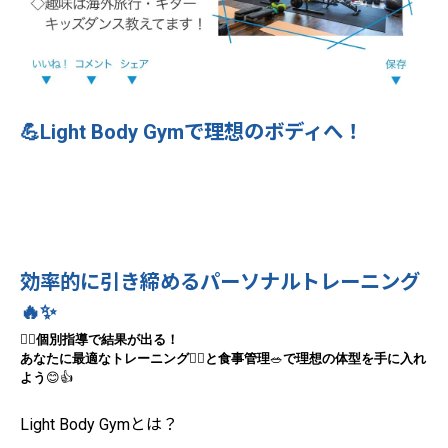
💪Light Body Gymで理想のボディへ！
効率的に引き締めるパーソナルトレーニング
🔥✨
🧘‍♀️
個別指導で結果が出る！
あなたに最適なトレーニング
🏋️‍♂️
と食事管理
🥗
で理想の体型を手に入れ
よう
😊👍
Light Body Gymとは？