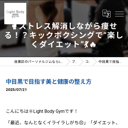
🥊ストレス解消しながら痩せ
る！？キックボクシングで“楽し
くダイエット”💃🔥
目黒区のパーソナルジムならLight Body gymへ | 女性トレーナー在籍
ブログ
コラム
中目黒で目指す美と健康の整え方
中目黒で目指す美と健康の整え方
2025/07/21
こんにちは🌞Light Body Gymです！
「最近、なんとなくイライラしがち😣」「ダイエット、