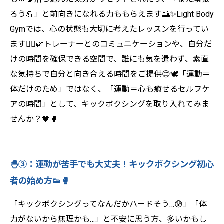
ろう💪」と前向きになれる力ももらえます🌅✨Light Body
Gymでは、心の状態も大切に考えたレッスンを行ってい
ます🧘‍♀️🌿トレーナーとのコミュニケーションや、自分だ
けの時間を確保できる空間で、誰にも気を遣わず、素直
な気持ちで自分と向き合える時間をご提供😊🕊️「運動＝
体だけのため」ではなく、「運動＝心も癒せるセルフケ
アの時間」として、キックボクシングを取り入れてみま
せんか？🧡🥊
🐣③：運動が苦手でも大丈夫！キックボクシング初心
者の始め方👟🥊
「キックボクシングってなんだかハードそう…😰」「体
力がないから無理かも…」と不安に思う方、多いかもし