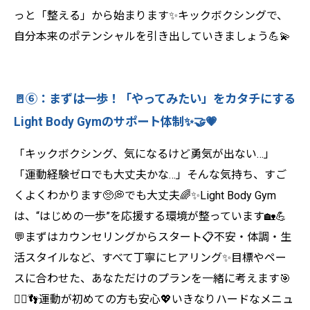
っと「整える」から始まります✨キックボクシングで、
自分本来のポテンシャルを引き出していきましょう💪💫
🚪⑥：まずは一歩！「やってみたい」をカタチにする
Light Body Gymのサポート体制✨🤝💗
「キックボクシング、気になるけど勇気が出ない…」
「運動経験ゼロでも大丈夫かな…」そんな気持ち、すご
くよくわかります🥺💭でも大丈夫🌈✨Light Body Gym
は、“はじめの一歩”を応援する環境が整っています🏡💪
💬まずはカウンセリングからスタート📋不安・体調・生
活スタイルなど、すべて丁寧にヒアリング✨目標やペー
スに合わせた、あなただけのプランを一緒に考えます🎯
🧘‍♀️👣運動が初めての方も安心💖いきなりハードなメニュ