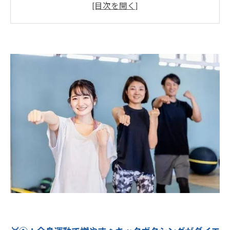
🐣③：運動が苦手でも大丈夫！キックボクシン
グ初心者の始め方👟🥊
⏰④：育児や仕事で忙しい人にも！キックボク
シングの“時短”ダイエット効果👶🧹💼
💃⑤：姿勢・体幹・代謝もUP！見た目も中身
も“整う”キックボクシングの魅力💎🧘‍♀️🔥
🚪⑥：まずは一歩！「やってみたい」をカタチ
にするLight Body Gymのサポート体制✨🤝💗
🌟【まとめ】「キック」で心と体を整える、新
しい自分のはじまり🥊💫✨
💪Light Body Gymで理想のボディへ！ 効率
的に引き締めるパーソナルトレーニング🔥
✨