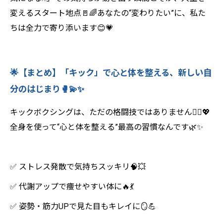
変えるスタート地点🚪🌈あなたの“変わりたい”に、私た
ちは全力で寄り添います😊💗
🌟【まとめ】「キック」で心と体を整える、新しい自
分のはじまり🥊💫✨
キックボクシングは、ただの格闘技ではありません🧘‍♀️💖
全身を使って“心と体を整える”最高の習慣なんです🌿✨
✅ ストレス発散で気持ちスッキリ🧠💥
✅ 代謝アップで痩せやすい体に🔥💃
✅ 姿勢・筋力UPで見た目もキレイに🪞💪