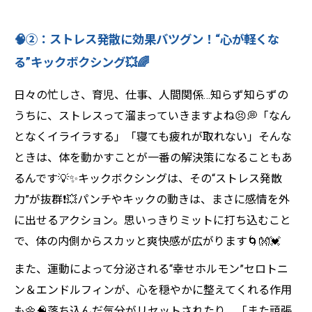
🧠②：ストレス発散に効果バツグン！“心が軽くな
る”キックボクシング💥🌈
日々の忙しさ、育児、仕事、人間関係…知らず知らずの
うちに、ストレスって溜まっていきますよね😣💭「なん
となくイライラする」「寝ても疲れが取れない」そんな
ときは、体を動かすことが一番の解決策になることもあ
るんです💡✨キックボクシングは、その“ストレス発散
力”が抜群❗️💥パンチやキックの動きは、まさに感情を外
に出せるアクション。思いっきりミットに打ち込むこと
で、体の内側からスカッと爽快感が広がります🌀👐💓
また、運動によって分泌される“幸せホルモン”セロトニ
ン＆エンドルフィンが、心を穏やかに整えてくれる作用
も🌼🧠落ち込んだ気分がリセットされたり、「また頑張