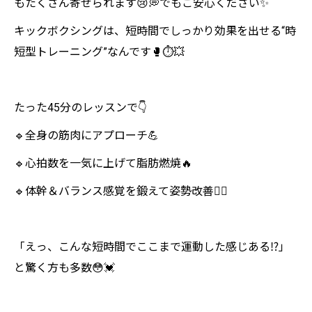
もたくさん寄せられます😢💭でもご安心ください✨
キックボクシングは、短時間でしっかり効果を出せる“時
短型トレーニング”なんです🥊⏱️💥
たった45分のレッスンで👇
🔹全身の筋肉にアプローチ💪
🔹心拍数を一気に上げて脂肪燃焼🔥
🔹体幹＆バランス感覚を鍛えて姿勢改善🧘‍♀️
「えっ、こんな短時間でここまで運動した感じある⁉️」
と驚く方も多数😳💓